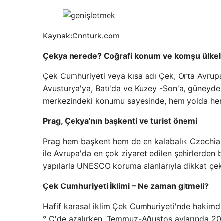
Kaynak:
Cnnturk.com
Çekya nerede? Coğrafi konum ve komşu ülkel
Çek Cumhuriyeti veya kısa adı Çek, Orta Avrupa'
Avusturya'ya, Batı'da ve Kuzey -Son'a, güneydek
merkezindeki konumu sayesinde, hem yolda hem
Prag, Çekya'nın başkenti ve turist önemi
Prag hem başkent hem de en kalabalık Czechia şe
ile Avrupa'da en çok ziyaret edilen şehirlerden 
yapılarla UNESCO koruma alanlarıyla dikkat çek
Çek Cumhuriyeti İklimi – Ne zaman gitmeli?
Hafif karasal iklim Çek Cumhuriyeti'nde hakimdir
° C'de azalırken, Temmuz-Ağustos aylarında 20-