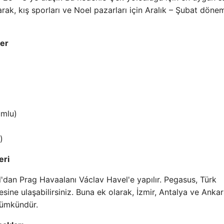
arak, kış sporları ve Noel pazarları için Aralık – Şubat döne
ler
umlu)
)
eri
'dan Prag Havaalanı Václav Havel'e yapılır. Pegasus, Türk
resine ulaşabilirsiniz. Buna ek olarak, İzmir, Antalya ve Ankar
mümkündür.