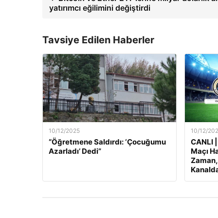
yatırımcı eğilimini değiştirdi
Tavsiye Edilen Haberler
10/12/2025
10/12/20
“Öğretmene Saldırdı: ‘Çocuğumu
CANLI |
Azarladı’ Dedi”
Maçı Ha
Zaman, 
Kanalda