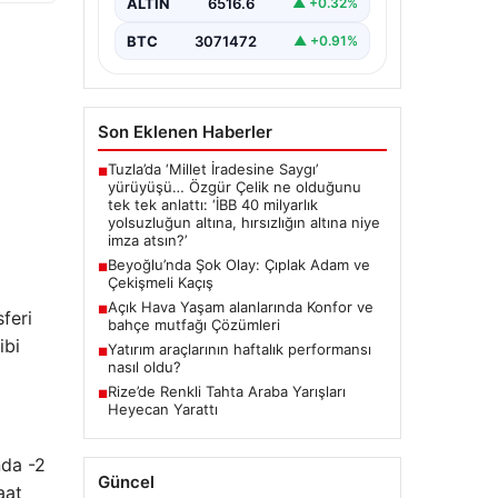
ALTIN
6516.6
▲ +0.32%
BTC
3071472
▲ +0.91%
Son Eklenen Haberler
Tuzla’da ‘Millet İradesine Saygı’
■
yürüyüşü… Özgür Çelik ne olduğunu
tek tek anlattı: ‘İBB 40 milyarlık
yolsuzluğun altına, hırsızlığın altına niye
imza atsın?’
Beyoğlu’nda Şok Olay: Çıplak Adam ve
■
Çekişmeli Kaçış
Açık Hava Yaşam alanlarında Konfor ve
■
feri
bahçe mutfağı Çözümleri
ibi
Yatırım araçlarının haftalık performansı
■
nasıl oldu?
Rize’de Renkli Tahta Araba Yarışları
■
Heyecan Yarattı
nda -2
Güncel
aat