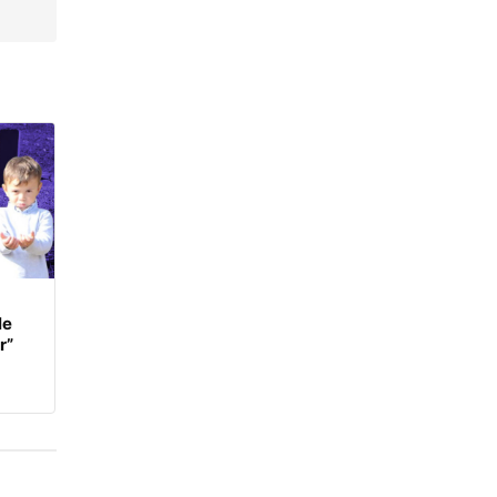
le
r”