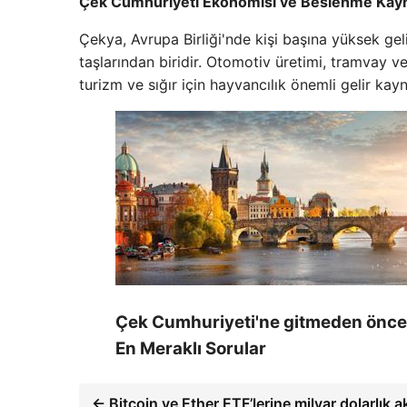
Çek Cumhuriyeti Ekonomisi ve Beslenme Kayn
Çekya, Avrupa Birliği'nde kişi başına yüksek gel
taşlarından biridir. Otomotiv üretimi, tramvay ve
turizm ve sığır için hayvancılık önemli gelir kayn
Çek Cumhuriyeti'ne gitmeden önce
En Meraklı Sorular
← Bitcoin ve Ether ETF’lerine milyar dolarlık a