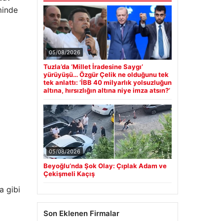
minde
05/08/2026
Tuzla’da ‘Millet İradesine Saygı’
yürüyüşü… Özgür Çelik ne olduğunu tek
tek anlattı: ‘İBB 40 milyarlık yolsuzluğun
altına, hırsızlığın altına niye imza atsın?’
05/08/2026
Beyoğlu’nda Şok Olay: Çıplak Adam ve
Çekişmeli Kaçış
a gibi
Son Eklenen Firmalar