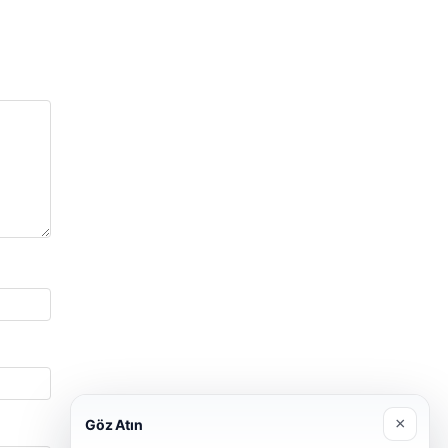
×
Göz Atın