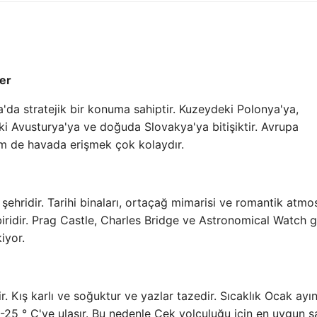
er
da stratejik bir konuma sahiptir. Kuzeydeki Polonya'ya,
i Avusturya'ya ve doğuda Slovakya'ya bitişiktir. Avrupa
 de havada erişmek çok kolaydır.
hridir. Tarihi binaları, ortaçağ mimarisi ve romantik atmos
biridir. Prag Castle, Charles Bridge ve Astronomical Watch g
iyor.
. Kış karlı ve soğuktur ve yazlar tazedir. Sıcaklık Ocak ayı
25 ° C'ye ulaşır. Bu nedenle Çek yolculuğu için en uygun s