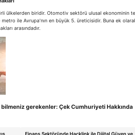
akları
irli ülkelerden biridir. Otomotiv sektörü ulusal ekonominin t
 metro ile Avrupa'nın en büyük 5. üreticisidir. Buna ek olara
akları arasındadır.
 bilmeniz gerekenler: Çek Cumhuriyeti Hakkında
kış
Finans Sektöründe Hacklink ile Dijital Güven ve