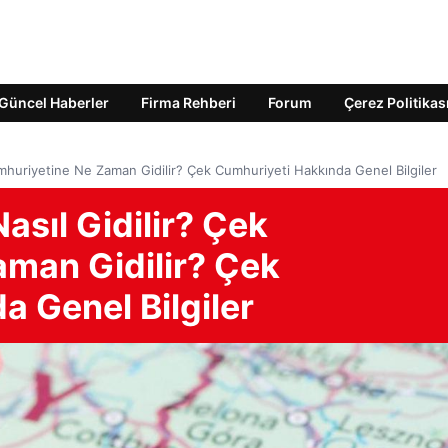
Güncel Haberler
Firma Rehberi
Forum
Çerez Politikas
mhuriyetine Ne Zaman Gidilir? Çek Cumhuriyeti Hakkında Genel Bilgiler
sıl Gidilir? Çek
man Gidilir? Çek
 Genel Bilgiler