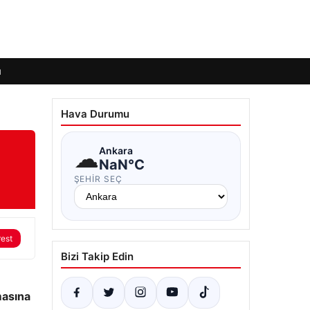
ı
Hava Durumu
☁
Ankara
NaN°C
ŞEHIR SEÇ
rest
Bizi Takip Edin
masına