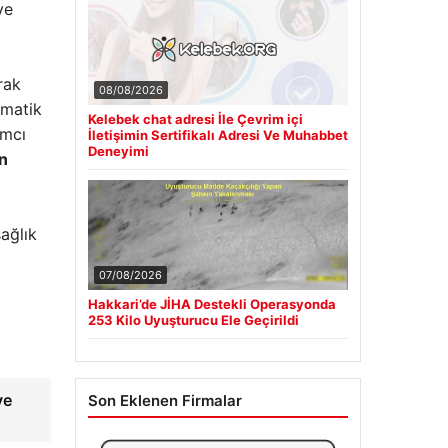
ve
rak
08/08/2026
rmatik
Kelebek chat adresi İle Çevrim içi
ımcı
İletişimin Sertifikalı Adresi Ve Muhabbet
Deneyimi
in
sağlık
07/08/2026
Hakkari’de JİHA Destekli Operasyonda
253 Kilo Uyuşturucu Ele Geçirildi
ve
Son Eklenen Firmalar