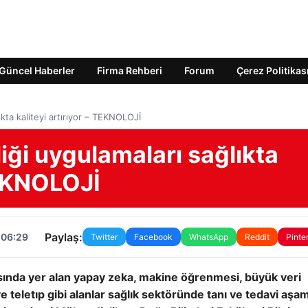
Güncel Haberler
Firma Rehberi
Forum
Çerez Politikas
ıkta kaliteyi artırıyor – TEKNOLOJİ
iği uygulamaları sağlıkta
TEKNOLOJİ
Paylaş:
 06:29
Twitter
Facebook
WhatsApp
Reddit
Pinte
asında yer alan yapay zeka, makine öğrenmesi, büyük veri
 ve teletıp gibi alanlar sağlık sektöründe tanı ve tedavi aşa