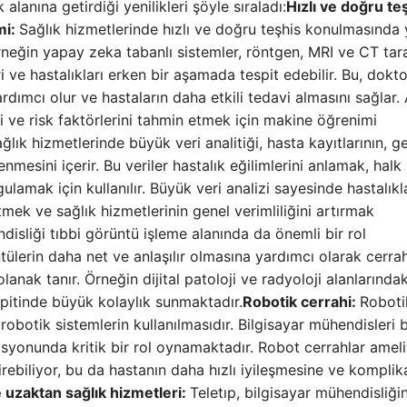
lanına getirdiği yenilikleri şöyle sıraladı:
Hızlı ve doğru te
mi:
Sağlık hizmetlerinde hızlı ve doğru teşhis konulmasında
neğin yapay zeka tabanlı sistemler, röntgen, MRI ve CT tar
i ve hastalıkları erken bir aşamada tespit edebilir. Bu, dokto
dımcı olur ve hastaların daha etkili tedavi almasını sağlar. 
ini ve risk faktörlerini tahmin etmek için makine öğrenimi
ğlık hizmetlerinde büyük veri analitiği, hasta kayıtlarının, g
lenmesini içerir. Bu veriler hastalık eğilimlerini anlamak, halk 
ygulamak için kullanılır. Büyük veri analizi sayesinde hastalıkl
mek ve sağlık hizmetlerinin genel verimliliğini artırmak
disliği tıbbi görüntü işleme alanında da önemli bir rol
tülerin daha net ve anlaşılır olmasına yardımcı olarak cerrah
nak tanır. Örneğin dijital patoloji ve radyoloji alanlarındak
spitinde büyük kolaylık sunmaktadır.
Robotik cerrahi:
Roboti
 robotik sistemlerin kullanılmasıdır. Bilgisayar mühendisleri 
asyonunda kritik bir rol oynamaktadır. Robot cerrahlar ameli
rebiliyor, bu da hastanın daha hızlı iyileşmesine ve kompli
e uzaktan sağlık hizmetleri:
Teletıp, bilgisayar mühendisliği