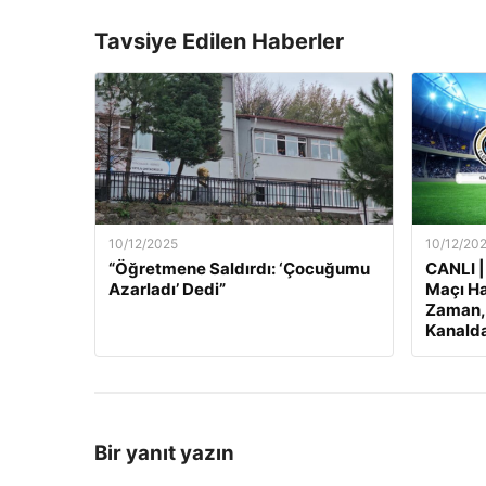
Tavsiye Edilen Haberler
10/12/2025
10/12/20
“Öğretmene Saldırdı: ‘Çocuğumu
CANLI |
Azarladı’ Dedi”
Maçı Ha
Zaman, 
Kanalda
Bir yanıt yazın