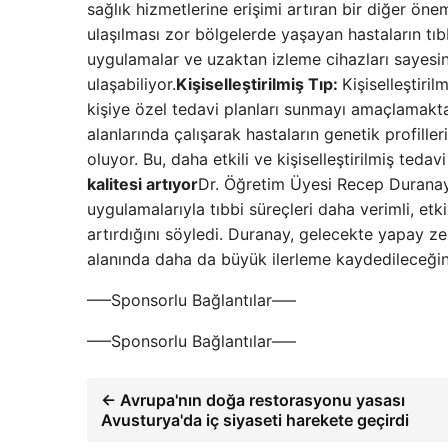
sağlık hizmetlerine erişimi artıran bir diğer önem
ulaşılması zor bölgelerde yaşayan hastaların tıb
uygulamalar ve uzaktan izleme cihazları sayesin
ulaşabiliyor.
Kişiselleştirilmiş Tıp:
Kişiselleştiri
kişiye özel tedavi planları sunmayı amaçlamaktad
alanlarında çalışarak hastaların genetik profill
oluyor. Bu, daha etkili ve kişiselleştirilmiş tedavi
kalitesi artıyor
Dr. Öğretim Üyesi Recep Duranay, 
uygulamalarıyla tıbbi süreçleri daha verimli, etkili
artırdığını söyledi. Duranay, gelecekte yapay zek
alanında daha da büyük ilerleme kaydedileceğin
—–Sponsorlu Bağlantılar—–
—–Sponsorlu Bağlantılar—–
← Avrupa'nın doğa restorasyonu yasası
Avusturya'da iç siyaseti harekete geçirdi