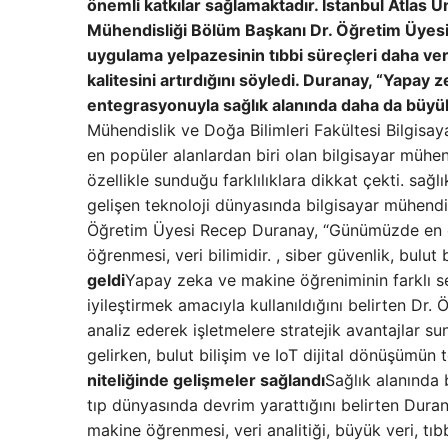
önemli katkılar sağlamaktadır. İstanbul Atlas Ü
Mühendisliği Bölüm Başkanı Dr. Öğretim Üyesi
uygulama yelpazesinin tıbbi süreçleri daha veriml
kalitesini artırdığını söyledi. Duranay, “Yapay z
entegrasyonuyla sağlık alanında daha da büyük
Mühendislik ve Doğa Bilimleri Fakültesi Bilgis
en popüler alanlardan biri olan bilgisayar mühend
özellikle sunduğu farklılıklara dikkat çekti. sağlı
gelişen teknoloji dünyasında bilgisayar mühendisl
Öğretim Üyesi Recep Duranay, “Günümüzde en çok
öğrenmesi, veri bilimidir. , siber güvenlik, bulut 
geldi
Yapay zeka ve makine öğreniminin farklı se
iyileştirmek amacıyla kullanıldığını belirten Dr.
analiz ederek işletmelere stratejik avantajlar sun
gelirken, bulut bilişim ve IoT dijital dönüşümün t
niteliğinde gelişmeler sağlandı
Sağlık alanında 
tıp dünyasında devrim yarattığını belirten Duran
makine öğrenmesi, veri analitiği, büyük veri, tıb