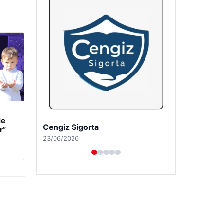
le
Hastaş Beton
r”
26/05/2026