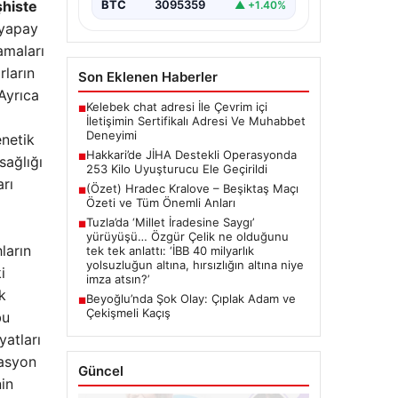
şhiste
BTC
3095359
▲ +1.40%
 yapay
amaları
rların
Son Eklenen Haberler
Ayrıca
Kelebek chat adresi İle Çevrim içi
■
İletişimin Sertifikalı Adresi Ve Muhabbet
Deneyimi
enetik
Hakkari’de JİHA Destekli Operasyonda
■
sağlığı
253 Kilo Uyuşturucu Ele Geçirildi
arı
(Özet) Hradec Kralove – Beşiktaş Maçı
■
Özeti ve Tüm Önemli Anları
Tuzla’da ‘Millet İradesine Saygı’
■
yürüyüşü… Özgür Çelik ne olduğunu
ların
tek tek anlattı: ‘İBB 40 milyarlık
yolsuzluğun altına, hırsızlığın altına niye
i
imza atsın?’
k
Beyoğlu’nda Şok Olay: Çıplak Adam ve
■
Çekişmeli Kaçış
bu
yatları
kasyon
Güncel
nin