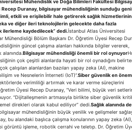
niversitesi Mühendislik ve Doğa Bilimleri Fakültesi Bilgisa
 Recep Duranay, bilgisayar mühendisliğinin sunduğu geni
i, etkili ve erişilebilir hale getirerek sağlık hizmetlerinin
eka ve diğer ileri teknolojilerin gelecekte daha fazla
 ilerleme kaydedilecek” dedi.
İstanbul Atlas Üniversitesi
ayar Mühendisliği Bölüm Başkanı Dr. Öğretim Üyesi Recep Du
isliğinin güncel çalışma alanları hakkında bilgiler vererek,
k alanında.
Bilgisayar mühendisliği önemli bir rol oynuyor
H
iğinin çok çeşitli alanlarda hayati bir rol oynadığını belirte
 çalışılan alanlardan bazıları yapay zeka (AI), makine
bilişim ve Nesnelerin İnterneti (IoT)”.
Siber güvenlik en öneml
ktörlerde verimliliği artırmak ve karar verme süreçlerini
 Öğretim Üyesi Recep Duranay, “Veri bilimi, büyük veri setleri
uyor. “Dijitalleşmenin artmasıyla birlikte siber güvenlik kriti
emel direkleri olarak kabul ediliyor” dedi.
Sağlık alanında d
bilgisayar mühendisliğinin büyük yenilik ve gelişmeler sağl
ay, bu alandaki başlıca çalışma konularının yapay zeka (AI)
bi görüntü işleme, robotik cerrahi ve teletıp. Dr. Öğretim Üy