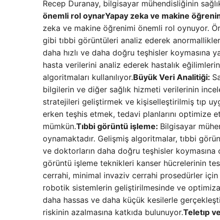
Recep Duranay, bilgisayar mühendisliğinin sağlık a
önemli rol oynar
Yapay zeka ve makine öğreni
zeka ve makine öğrenimi önemli rol oynuyor. Ör
gibi tıbbi görüntüleri analiz ederek anormallikler
daha hızlı ve daha doğru teşhisler koymasına yar
hasta verilerini analiz ederek hastalık eğilimler
algoritmaları kullanılıyor.
Büyük Veri Analitiği:
Sa
bilgilerin ve diğer sağlık hizmeti verilerinin ince
stratejileri geliştirmek ve kişiselleştirilmiş tıp u
erken teşhis etmek, tedavi planlarını optimize et
mümkün.
Tıbbi görüntü işleme:
Bilgisayar mühen
oynamaktadır. Gelişmiş algoritmalar, tıbbi görün
ve doktorların daha doğru teşhisler koymasına ola
görüntü işleme teknikleri kanser hücrelerinin te
cerrahi, minimal invaziv cerrahi prosedürler için
robotik sistemlerin geliştirilmesinde ve optimiz
daha hassas ve daha küçük kesilerle gerçekleşti
riskinin azalmasına katkıda bulunuyor.
Teletıp v