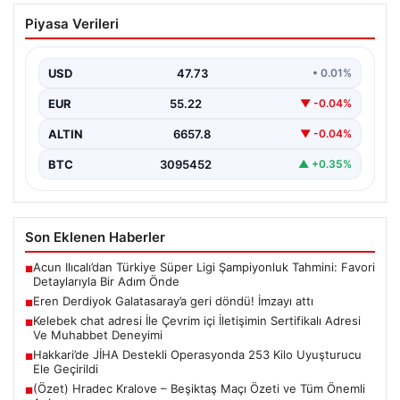
Eren Derdiyok Galatasaray’a geri
Piyasa Verileri
döndü! İmzayı attı
USD
47.73
• 0.01%
EUR
55.22
▼ -0.04%
ALTIN
6657.8
▼ -0.04%
BTC
3095452
▲ +0.35%
Son Eklenen Haberler
Acun Ilıcalı’dan Türkiye Süper Ligi Şampiyonluk Tahmini: Favori
■
Detaylarıyla Bir Adım Önde
Eren Derdiyok Galatasaray’a geri döndü! İmzayı attı
■
Kelebek chat adresi İle Çevrim içi İletişimin Sertifikalı Adresi
■
Ve Muhabbet Deneyimi
Hakkari’de JİHA Destekli Operasyonda 253 Kilo Uyuşturucu
■
Ele Geçirildi
(Özet) Hradec Kralove – Beşiktaş Maçı Özeti ve Tüm Önemli
■