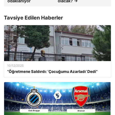
odaklanıyor
olacak? →
Tavsiye Edilen Haberler
10/12/2025
“Öğretmene Saldırdı: ‘Çocuğumu Azarladı’ Dedi”