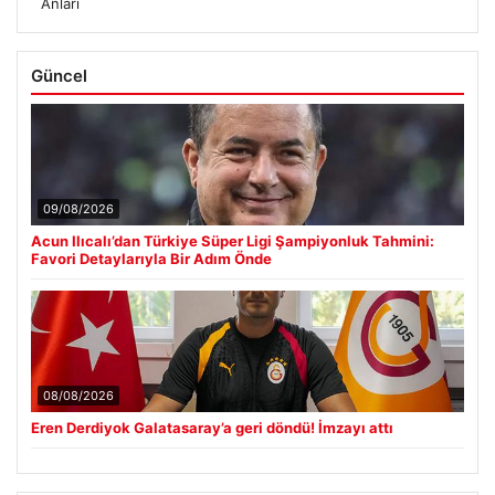
Anları
Güncel
09/08/2026
Acun Ilıcalı’dan Türkiye Süper Ligi Şampiyonluk Tahmini:
Favori Detaylarıyla Bir Adım Önde
08/08/2026
Eren Derdiyok Galatasaray’a geri döndü! İmzayı attı