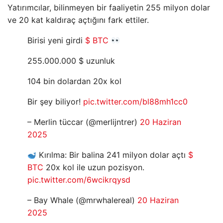
Yatırımcılar, bilinmeyen bir faaliyetin 255 milyon dolar
ve 20 kat kaldıraç açtığını fark ettiler.
Birisi yeni girdi
$ BTC
255.000.000 $ uzunluk
104 bin dolardan 20x kol
Bir şey biliyor!
pic.twitter.com/bl88mh1cc0
– Merlin tüccar (@merlijntrer)
20 Haziran
2025
Kırılma: Bir balina 241 milyon dolar açtı
$
BTC
20x kol ile uzun pozisyon.
pic.twitter.com/6wcikrqysd
– Bay Whale (@mrwhalereal)
20 Haziran
2025