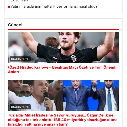
Çözümleri
Yatırım araçlarının haftalık performansı nasıl oldu?
■
Güncel
06/08/2026
(Özet) Hradec Kralove – Beşiktaş Maçı Özeti ve Tüm Önemli
Anları
05/08/2026
Tuzla’da ‘Millet İradesine Saygı’ yürüyüşü… Özgür Çelik ne
olduğunu tek tek anlattı: ‘İBB 40 milyarlık yolsuzluğun altına,
hırsızlığın altına niye imza atsın?’