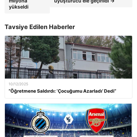
milyona
uyuşturucu ele geçirildi →
yükseldi
Tavsiye Edilen Haberler
10/12/2025
“Öğretmene Saldırdı: ‘Çocuğumu Azarladı’ Dedi”