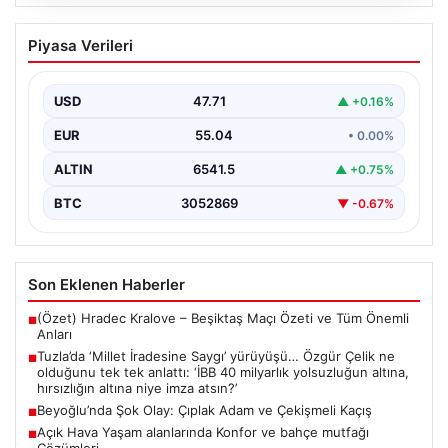
05.08.2026
Tuzla’da ‘Millet İradesine Saygı’
Piyasa Verileri
yürüyüşü… Özgür Çelik ne olduğunu tek
tek anlattı: ‘İBB 40 milyarlık yolsuzluğun
altına, hırsızlığın altına niye imza atsın?’
USD
47.71
▲ +0.16%
{ “title”: “Tuzla’da ‘Millet İradesine Saygı’ Yürüyüşü ve
EUR
55.04
• 0.00%
Özgür Çelik’ten Açıklamalar”, “content”: “ Tuzla…
ALTIN
6541.5
▲ +0.75%
BTC
3052869
▼ -0.67%
Son Eklenen Haberler
(Özet) Hradec Kralove – Beşiktaş Maçı Özeti ve Tüm Önemli
■
Anları
Tuzla’da ‘Millet İradesine Saygı’ yürüyüşü… Özgür Çelik ne
■
olduğunu tek tek anlattı: ‘İBB 40 milyarlık yolsuzluğun altına,
hırsızlığın altına niye imza atsın?’
Beyoğlu’nda Şok Olay: Çıplak Adam ve Çekişmeli Kaçış
■
Açık Hava Yaşam alanlarında Konfor ve bahçe mutfağı
■