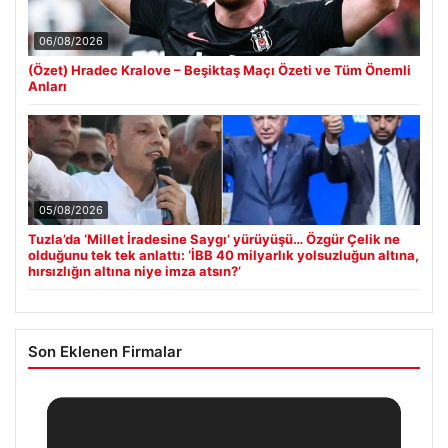
06/08/2026
(Özet) Hradec Kralove – Beşiktaş Maçı Özeti ve Tüm Önemli
Anları
05/08/2026
Tuzla’da ‘Millet İradesine Saygı’ yürüyüşü… Özgür Çelik ne
olduğunu tek tek anlattı: ‘İBB 40 milyarlık yolsuzluğun altına,
hırsızlığın altına niye imza atsın?’
Son Eklenen Firmalar