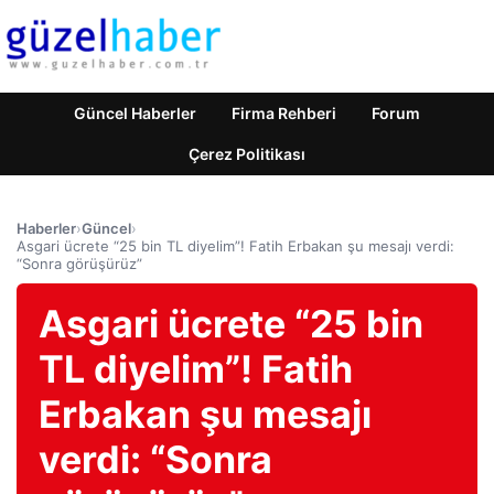
Güncel Haberler
Firma Rehberi
Forum
Çerez Politikası
Haberler
›
Güncel
›
Asgari ücrete “25 bin TL diyelim”! Fatih Erbakan şu mesajı verdi:
“Sonra görüşürüz”
Asgari ücrete “25 bin
TL diyelim”! Fatih
Erbakan şu mesajı
verdi: “Sonra