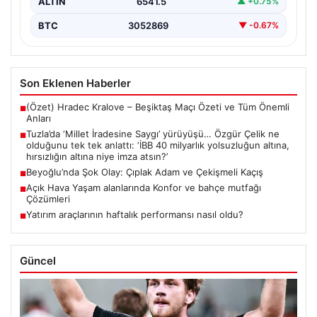
ALTIN
6541.5
▲ +0.75%
BTC
3052869
▼ -0.67%
Son Eklenen Haberler
(Özet) Hradec Kralove – Beşiktaş Maçı Özeti ve Tüm Önemli
■
Anları
Tuzla’da ‘Millet İradesine Saygı’ yürüyüşü… Özgür Çelik ne
■
olduğunu tek tek anlattı: ‘İBB 40 milyarlık yolsuzluğun altına,
hırsızlığın altına niye imza atsın?’
Beyoğlu’nda Şok Olay: Çıplak Adam ve Çekişmeli Kaçış
■
Açık Hava Yaşam alanlarında Konfor ve bahçe mutfağı
■
Çözümleri
Yatırım araçlarının haftalık performansı nasıl oldu?
■
Güncel