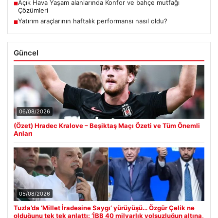
Açık Hava Yaşam alanlarında Konfor ve bahçe mutfağı
■
Çözümleri
Yatırım araçlarının haftalık performansı nasıl oldu?
■
Güncel
06/08/2026
(Özet) Hradec Kralove – Beşiktaş Maçı Özeti ve Tüm Önemli
Anları
05/08/2026
Tuzla’da ‘Millet İradesine Saygı’ yürüyüşü… Özgür Çelik ne
olduğunu tek tek anlattı: ‘İBB 40 milyarlık yolsuzluğun altına,