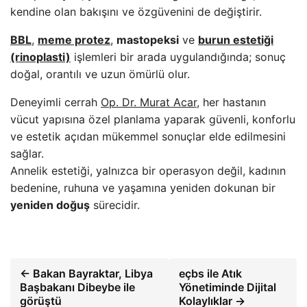
kendine olan bakışını ve özgüvenini de değiştirir.
BBL
,
meme protez
,
mastopeksi
ve
burun estetiği
(rinoplasti)
işlemleri bir arada uygulandığında; sonuç
doğal, orantılı ve uzun ömürlü olur.
Deneyimli cerrah
Op. Dr. Murat Acar
, her hastanın
vücut yapısına özel planlama yaparak güvenli, konforlu
ve estetik açıdan mükemmel sonuçlar elde edilmesini
sağlar.
Annelik estetiği, yalnızca bir operasyon değil, kadının
bedenine, ruhuna ve yaşamına yeniden dokunan bir
yeniden doğuş
sürecidir.
← Bakan Bayraktar, Libya
eçbs ile Atık
Başbakanı Dibeybe ile
Yönetiminde Dijital
görüştü
Kolaylıklar →