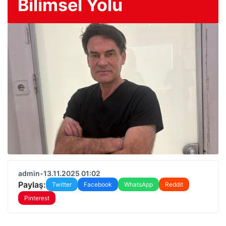
Bilimsel Yolu
admin
•
13.11.2025 01:02
Paylaş:
Twitter
Facebook
WhatsApp
Reddit
Pinterest