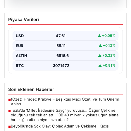
05.08.2026
Beyoğlu’nda Şok Olay: Çıplak Adam ve
Piyasa Verileri
Çekişmeli Kaçış
Beyoğlu’nun tarihi ve turistik semtlerinden biri olan
Firuzağa Mahallesi’nde geçtiğimiz gün ilginç ve bir…
USD
47.61
▲ +0.05%
EUR
55.11
▲ +0.13%
ALTIN
6516.6
▲ +0.32%
BTC
3071472
▲ +0.91%
Son Eklenen Haberler
(Özet) Hradec Kralove – Beşiktaş Maçı Özeti ve Tüm Önemli
■
Anları
Tuzla’da ‘Millet İradesine Saygı’ yürüyüşü… Özgür Çelik ne
■
olduğunu tek tek anlattı: ‘İBB 40 milyarlık yolsuzluğun altına,
hırsızlığın altına niye imza atsın?’
Beyoğlu’nda Şok Olay: Çıplak Adam ve Çekişmeli Kaçış
■