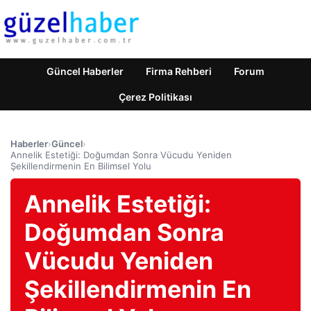
Güncel Haberler
Firma Rehberi
Forum
Çerez Politikası
Haberler
›
Güncel
›
Annelik Estetiği: Doğumdan Sonra Vücudu Yeniden
Şekillendirmenin En Bilimsel Yolu
Annelik Estetiği:
Doğumdan Sonra
Vücudu Yeniden
Şekillendirmenin En