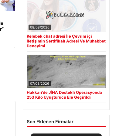
le
08/08/2026
r”
Kelebek chat adresi İle Çevrim içi
İletişimin Sertifikalı Adresi Ve Muhabbet
Deneyimi
07/08/2026
Hakkari’de JİHA Destekli Operasyonda
253 Kilo Uyuşturucu Ele Geçirildi
Son Eklenen Firmalar