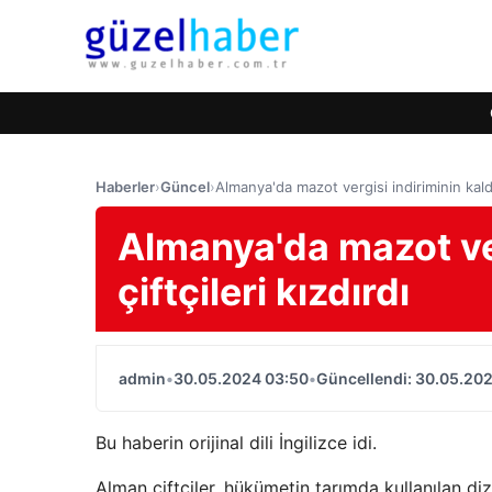
Haberler
›
Güncel
›
Almanya'da mazot vergisi indiriminin kaldır
Almanya'da mazot ver
çiftçileri kızdırdı
admin
•
30.05.2024 03:50
•
Güncellendi: 30.05.20
Bu haberin orijinal dili İngilizce idi.
Alman çiftçiler, hükümetin tarımda kullanılan diz