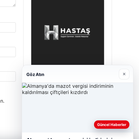
×
Göz Atın
Hastaş Beton
26/05/2026
n.
Güncel Haberler