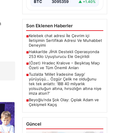
BTC
3095359
▲ +1.40%
m
Son Eklenen Haberler
Kelebek chat adresi İle Çevrim içi
■
İletişimin Sertifikalı Adresi Ve Muhabbet
Deneyimi
Hakkari’de JİHA Destekli Operasyonda
■
253 Kilo Uyuşturucu Ele Geçirildi
(Özet) Hradec Kralove – Beşiktaş Maçı
■
Özeti ve Tüm Önemli Anları
Tuzla’da ‘Millet İradesine Saygı’
■
yürüyüşü… Özgür Çelik ne olduğunu
tek tek anlattı: ‘İBB 40 milyarlık
yolsuzluğun altına, hırsızlığın altına niye
imza atsın?’
Beyoğlu’nda Şok Olay: Çıplak Adam ve
■
Çekişmeli Kaçış
Güncel