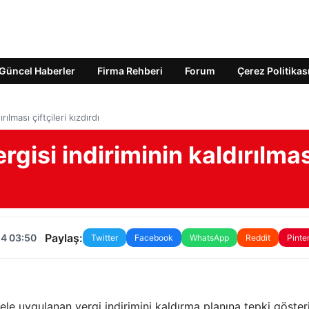
Güncel Haberler
Firma Rehberi
Forum
Çerez Politikas
ılması çiftçileri kızdırdı
gisi indiriminin kaldırılmas
Paylaş:
24 03:50
Twitter
Facebook
WhatsApp
Reddit
Pinte
ele uygulanan vergi indirimini kaldırma planına tepki göster