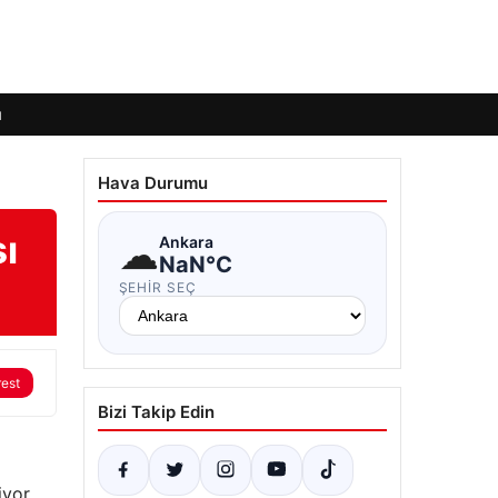
ı
Hava Durumu
ı
☁
Ankara
NaN°C
ŞEHIR SEÇ
rest
Bizi Takip Edin
iyor.