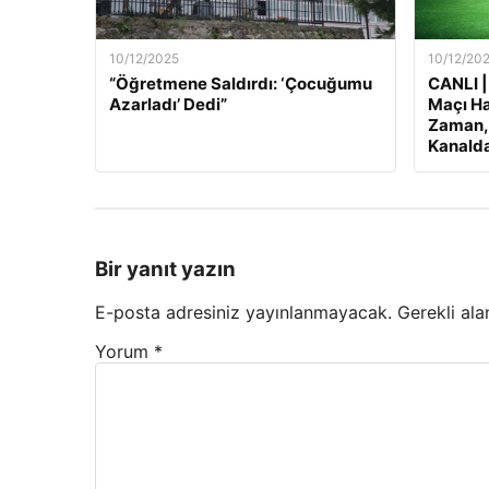
10/12/2025
10/12/20
“Öğretmene Saldırdı: ‘Çocuğumu
CANLI |
Azarladı’ Dedi”
Maçı Ha
Zaman, 
Kanalda
Bir yanıt yazın
E-posta adresiniz yayınlanmayacak.
Gerekli ala
Yorum
*