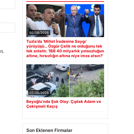
05/08/2026
Tuzla’da ‘Millet İradesine Saygı’
yürüyüşü… Özgür Çelik ne olduğunu tek
n.
tek anlattı: ‘İBB 40 milyarlık yolsuzluğun
altına, hırsızlığın altına niye imza atsın?’
05/08/2026
Beyoğlu’nda Şok Olay: Çıplak Adam ve
Çekişmeli Kaçış
Son Eklenen Firmalar