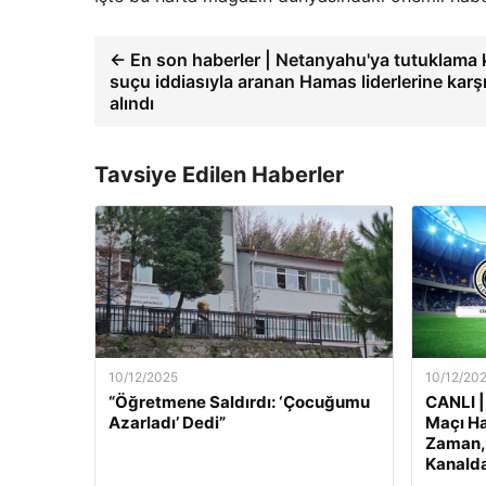
← En son haberler | Netanyahu'ya tutuklama k
suçu iddiasıyla aranan Hamas liderlerine karşı
alındı
Tavsiye Edilen Haberler
10/12/2025
10/12/20
“Öğretmene Saldırdı: ‘Çocuğumu
CANLI |
Azarladı’ Dedi”
Maçı Ha
Zaman, 
Kanalda