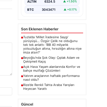
ALTIN
6324.5
▲ +1.50%
BTC
3043471
▲ +0.17%
Son Eklenen Haberler
Tuzla’da ‘Millet İradesine Saygı’
■
yürüyüşü… Özgür Çelik ne olduğunu
tek tek anlattı: ‘İBB 40 milyarlık
yolsuzluğun altına, hırsızlığın altına niye
imza atsın?’
Beyoğlu’nda Şok Olay: Çıplak Adam ve
■
Çekişmeli Kaçış
Açık Hava Yaşam alanlarında Konfor ve
■
bahçe mutfağı Çözümleri
Yatırım araçlarının haftalık performansı
■
nasıl oldu?
Rize’de Renkli Tahta Araba Yarışları
■
Heyecan Yarattı
Güncel