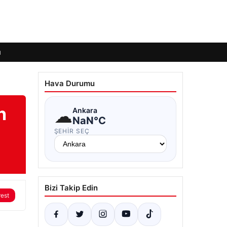
ı
Hava Durumu
n
☁
Ankara
NaN°C
ŞEHIR SEÇ
Bizi Takip Edin
rest