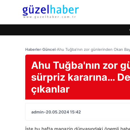
Haberler
›
Güncel
›
Ahu Tuğba'nın zor günlerinden Okan Bay
Ahu Tuğba'nın zor g
sürpriz kararına… D
çıkanlar
admin
•
20.05.2024 15:42
İşte bu hafta magazin dünyasındaki önemli hab