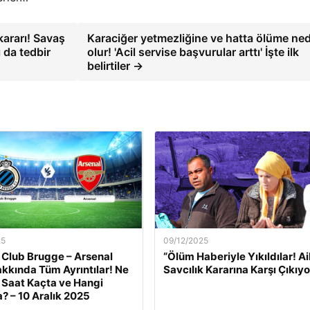
ararı! Savaş
Karaciğer yetmezliğine ve hatta ölüme ne
 da tedbir
olur! 'Acil servise başvurular arttı' İşte ilk
belirtiler →
25
09/12/2025
 Club Brugge – Arsenal
“Ölüm Haberiyle Yıkıldılar! Ai
kkında Tüm Ayrıntılar! Ne
Savcılık Kararına Karşı Çıkıyo
Saat Kaçta ve Hangi
? – 10 Aralık 2025