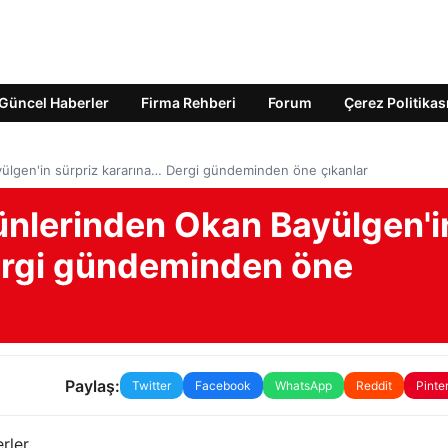
Güncel Haberler
Firma Rehberi
Forum
Çerez Politikas
ülgen'in sürpriz kararına… Dergi gündeminden öne çıkanlar
ünlerinden Okan Bayülgen'i
ergi gündeminden öne
Paylaş:
Twitter
Facebook
WhatsApp
Reddit
Pinte
erler…