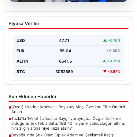
05.08.2026
Tuzla’da ‘Millet İradesine Saygı’
Piyasa Verileri
yürüyüşü… Özgür Çelik ne olduğunu tek
tek anlattı: ‘İBB 40 milyarlık yolsuzluğun
altına, hırsızlığın altına niye imza atsın?’
USD
47.71
▲ +0.16%
{ “title”: “Tuzla’da ‘Millet İradesine Saygı’ Yürüyüşü ve
EUR
55.04
• 0.00%
Özgür Çelik’ten Açıklamalar”, “content”: “ Tuzla…
ALTIN
6541.5
▲ +0.75%
BTC
3052869
▼ -0.67%
Son Eklenen Haberler
(Özet) Hradec Kralove – Beşiktaş Maçı Özeti ve Tüm Önemli
■
Anları
Tuzla’da ‘Millet İradesine Saygı’ yürüyüşü… Özgür Çelik ne
■
olduğunu tek tek anlattı: ‘İBB 40 milyarlık yolsuzluğun altına,
hırsızlığın altına niye imza atsın?’
Beyoğlu’nda Şok Olay: Çıplak Adam ve Çekişmeli Kaçış
■