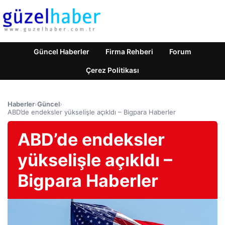
Güncel Haberler
Firma Rehberi
Forum
Çerez Politikası
Haberler
›
Güncel
›
ABD’de endeksler yükselişle açıkldı – Bigpara Haberler
ABD’de endeksler
yükselişle açıkldı –
Bigpara Haberler