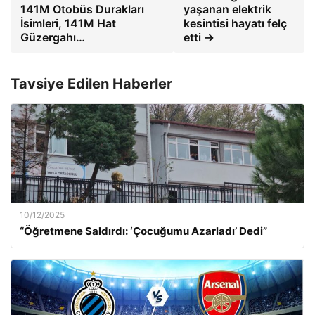
141M Otobüs Durakları
yaşanan elektrik
İsimleri, 141M Hat
kesintisi hayatı felç
Güzergahı…
etti →
Tavsiye Edilen Haberler
10/12/2025
“Öğretmene Saldırdı: ‘Çocuğumu Azarladı’ Dedi”