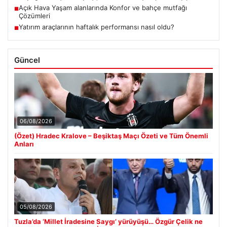
Açık Hava Yaşam alanlarında Konfor ve bahçe mutfağı
■
Çözümleri
Yatırım araçlarının haftalık performansı nasıl oldu?
■
Güncel
06/08/2026
(Özet) Hradec Kralove – Beşiktaş Maçı Özeti ve Tüm Önemli
Anları
05/08/2026
Tuzla’da ‘Millet İradesine Saygı’ yürüyüşü… Özgür Çelik ne