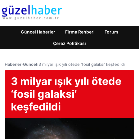
Güncel Haberler
Firma Rehberi
Forum
Çerez Politikası
Haberler
›
Güncel
›
3 milyar ışık yılı ötede ‘fosil galaksi’ keşfedildi
3 milyar ışık yılı ötede
‘fosil galaksi’
keşfedildi