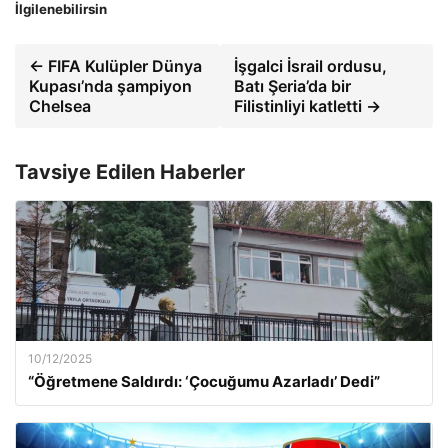
İlgilenebilirsin
← FIFA Kulüpler Dünya
İşgalci İsrail ordusu,
Kupası’nda şampiyon
Batı Şeria’da bir
Chelsea
Filistinliyi katletti →
Tavsiye Edilen Haberler
10/12/2025
“Öğretmene Saldırdı: ‘Çocuğumu Azarladı’ Dedi”