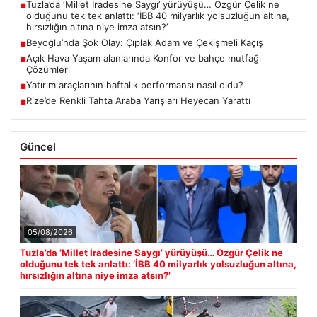
Tuzla’da ‘Millet İradesine Saygı’ yürüyüşü… Özgür Çelik ne
■
olduğunu tek tek anlattı: ‘İBB 40 milyarlık yolsuzluğun altına,
hırsızlığın altına niye imza atsın?’
Beyoğlu’nda Şok Olay: Çıplak Adam ve Çekişmeli Kaçış
■
Açık Hava Yaşam alanlarında Konfor ve bahçe mutfağı
■
Çözümleri
Yatırım araçlarının haftalık performansı nasıl oldu?
■
Rize’de Renkli Tahta Araba Yarışları Heyecan Yarattı
■
Güncel
05/08/2026
Tuzla’da ‘Millet İradesine Saygı’ yürüyüşü… Özgür Çelik ne
olduğunu tek tek anlattı: ‘İBB 40 milyarlık yolsuzluğun altına,
hırsızlığın altına niye imza atsın?’