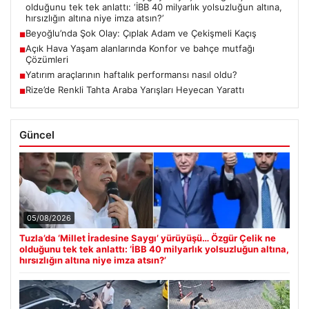
olduğunu tek tek anlattı: ‘İBB 40 milyarlık yolsuzluğun altına,
hırsızlığın altına niye imza atsın?’
Beyoğlu’nda Şok Olay: Çıplak Adam ve Çekişmeli Kaçış
■
Açık Hava Yaşam alanlarında Konfor ve bahçe mutfağı
■
Çözümleri
Yatırım araçlarının haftalık performansı nasıl oldu?
■
Rize’de Renkli Tahta Araba Yarışları Heyecan Yarattı
■
Güncel
05/08/2026
Tuzla’da ‘Millet İradesine Saygı’ yürüyüşü… Özgür Çelik ne
olduğunu tek tek anlattı: ‘İBB 40 milyarlık yolsuzluğun altına,
hırsızlığın altına niye imza atsın?’