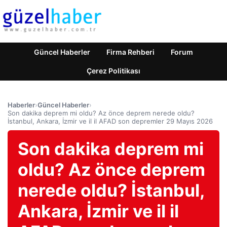
Güncel Haberler
Firma Rehberi
Forum
Çerez Politikası
Haberler
›
Güncel Haberler
›
Son dakika deprem mi oldu? Az önce deprem nerede oldu?
İstanbul, Ankara, İzmir ve il il AFAD son depremler 29 Mayıs 2026
Son dakika deprem mi
oldu? Az önce deprem
nerede oldu? İstanbul,
Ankara, İzmir ve il il