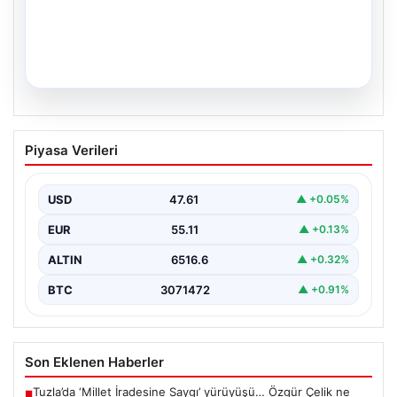
04.08.2026
Yatırım araçlarının haftalık performansı
Piyasa Verileri
nasıl oldu?
USD
47.61
▲ +0.05%
EUR
55.11
▲ +0.13%
ALTIN
6516.6
▲ +0.32%
BTC
3071472
▲ +0.91%
Son Eklenen Haberler
Tuzla’da ‘Millet İradesine Saygı’ yürüyüşü… Özgür Çelik ne
■