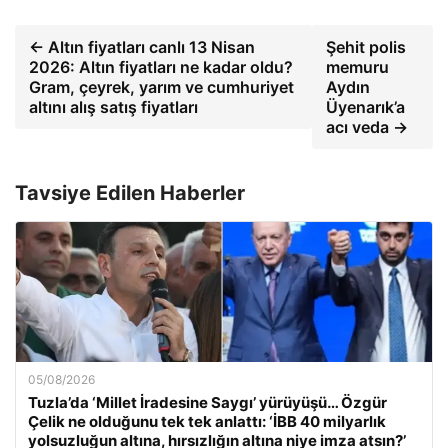
← Altın fiyatları canlı 13 Nisan
Şehit polis
2026: Altın fiyatları ne kadar oldu?
memuru
Gram, çeyrek, yarım ve cumhuriyet
Aydın
altını alış satış fiyatları
Üyenarık’a
acı veda →
Tavsiye Edilen Haberler
05/08/2026
Tuzla’da ‘Millet İradesine Saygı’ yürüyüşü… Özgür
Çelik ne olduğunu tek tek anlattı: ‘İBB 40 milyarlık
yolsuzluğun altına, hırsızlığın altına niye imza atsın?’