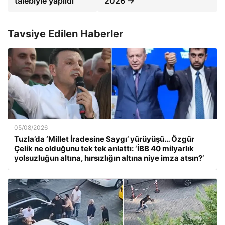
talebiyle yapıldı
2026 →
Tavsiye Edilen Haberler
05/08/2026
Tuzla’da ‘Millet İradesine Saygı’ yürüyüşü… Özgür
Çelik ne olduğunu tek tek anlattı: ‘İBB 40 milyarlık
yolsuzluğun altına, hırsızlığın altına niye imza atsın?’