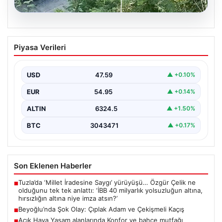
05.08.2026
Beyoğlu’nda Şok Olay: Çıplak Adam ve
Piyasa Verileri
Çekişmeli Kaçış
Beyoğlu’nun tarihi ve turistik semtlerinden biri olan
Firuzağa Mahallesi’nde geçtiğimiz gün ilginç ve bir…
USD
47.59
▲ +0.10%
EUR
54.95
▲ +0.14%
ALTIN
6324.5
▲ +1.50%
BTC
3043471
▲ +0.17%
Son Eklenen Haberler
Tuzla’da ‘Millet İradesine Saygı’ yürüyüşü… Özgür Çelik ne
■
olduğunu tek tek anlattı: ‘İBB 40 milyarlık yolsuzluğun altına,
hırsızlığın altına niye imza atsın?’
Beyoğlu’nda Şok Olay: Çıplak Adam ve Çekişmeli Kaçış
■
Açık Hava Yaşam alanlarında Konfor ve bahçe mutfağı
■