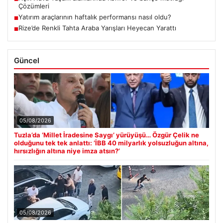
Çözümleri
Yatırım araçlarının haftalık performansı nasıl oldu?
■
Rize’de Renkli Tahta Araba Yarışları Heyecan Yarattı
■
Güncel
05/08/2026
Tuzla’da ‘Millet İradesine Saygı’ yürüyüşü… Özgür Çelik ne
olduğunu tek tek anlattı: ‘İBB 40 milyarlık yolsuzluğun altına,
hırsızlığın altına niye imza atsın?’
05/08/2026