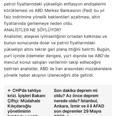
petrol fiyatlarındaki yükselişin enflasyon endişelerini
körüklemesi ve ABD Merkez Bankasının (Fed) bu yıl
faiz indirimine yönelik beklentileri azaltması, altın
fiyatlarında gerilemeye neden oldu.
ANALİSTLER NE SÖYLÜYOR?
Analistler, ateşkes iyimserliğinin ortadan kalkması ve
bunun sonucunda dolar ve petrol fiyatlarındaki
yükselişin altını tekrar geri plana ittiğini belirtti. Bugün,
yurt içinde ödemeler dengesi, yurt dışında ise ABD'de
mevcut konut satışları verilerinin takip edileceğini
belirten analistler, ABD ile İran arasındaki müzakerelere
yönelik haber akışının izleneceğini dile getirdi.
← CHP’de tahliye
Son dakika deprem mi
krizi. İçişleri Bakanı
oldu? Az önce deprem
Çiftçi: Müdahale
nerede oldu? İstanbul,
Kılıçdaroğlu
Ankara, İzmir ve il il AFAD
yönetiminin
son depremler 29 Mayıs