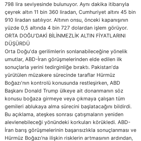
798 lira seviyesinde bulunuyor. Aynı dakika itibarıyla
çeyrek altın 11 bin 360 liradan, Cumhuriyet altını 45 bin
910 liradan satılıyor. Altının onsu, önceki kapanışının
yüzde 0,5 altında 4 bin 727 dolardan işlem görüyor.
ORTA DOĞU'DAKİ BİLİNMEZLİK ALTIN FİYATLARINI
DÜŞÜRDÜ
Orta Doğu'da gerilimlerin sonlanabileceğine yönelik
umutlar, ABD-İran görüşmelerinden elde edilen ilk
sonuçlarla yerini tedirginliğe bıraktı. Pakistan'da
yürütülen müzakere sürecinde taraflar Hürmüz
Boğazı'nın kontrolü konusunda restleşirken, ABD
Başkanı Donald Trump ülkeye ait donanmanın söz
konusu boğaza girmeye veya çıkmaya çalışan tüm
gemileri ablukaya alma sürecini başlatacağını bildirdi.
Bu açıklama, ateşkes sonrası çatışmaların yeniden
alevlenebileceği yönündeki korkuları körükledi. ABD-
İran barış görüşmelerinin başarısızlıkla sonuçlanması ve
Hürmüz Boğazı’na ilişkin risklerin artmasının ardından,