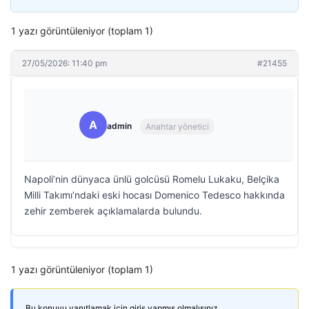
1 yazı görüntüleniyor (toplam 1)
27/05/2026: 11:40 pm
#21455
A
admin
Anahtar yönetici
Napoli’nin dünyaca ünlü golcüsü Romelu Lukaku, Belçika
Milli Takımı’ndaki eski hocası Domenico Tedesco hakkında
zehir zemberek açıklamalarda bulundu.
1 yazı görüntüleniyor (toplam 1)
Bu konuyu yanıtlamak için giriş yapmış olmalısınız.