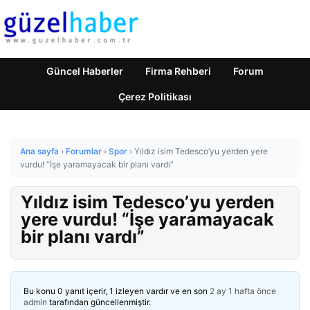
Güncel Haberler
Firma Rehberi
Forum
Çerez Politikası
Ana sayfa
›
Forumlar
›
Spor
›
Yıldız isim Tedesco’yu yerden yere
vurdu! “İşe yaramayacak bir planı vardı”
Yıldız isim Tedesco’yu yerden
yere vurdu! “İşe yaramayacak
bir planı vardı”
Bu konu 0 yanıt içerir, 1 izleyen vardır ve en son
2 ay 1 hafta önce
admin
tarafından güncellenmiştir.