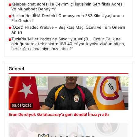
Kelebek chat adresi İle Çevrim içi İletişimin Sertifikalı Adresi
■
Ve Muhabbet Deneyimi
Hakkari’de JİHA Destekli Operasyonda 253 Kilo Uyuşturucu
■
Ele Geçirildi
(Özet) Hradec Kralove – Beşiktaş Maçı Özeti ve Tüm Önemli
■
Anları
Tuzla’da ‘Millet İradesine Saygı’ yürüyüşü… Özgür Çelik ne
■
olduğunu tek tek anlattı: ‘İBB 40 milyarlık yolsuzluğun altına,
hırsızlığın altına niye imza atsın?’
Güncel
08/08/2026
Eren Derdiyok Galatasaray’a geri döndü! İmzayı attı