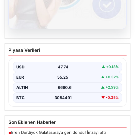
08.08.2026
Kelebek chat adresi İle Çevrim içi
Piyasa Verileri
İletişimin Sertifikalı Adresi Ve
Muhabbet Deneyimi
USD
47.74
▲ +0.18%
Sanal dünyasında bireylerin kaliteli bir biçimde bağlantı
sağlaması ciddi bir hassasiyet taşımaktadır. Güncel
EUR
55.25
▲ +0.32%
olarak…
ALTIN
6660.6
▲ +2.59%
BTC
3084491
▼ -0.35%
Son Eklenen Haberler
Eren Derdiyok Galatasaray’a geri döndü! İmzayı attı
■