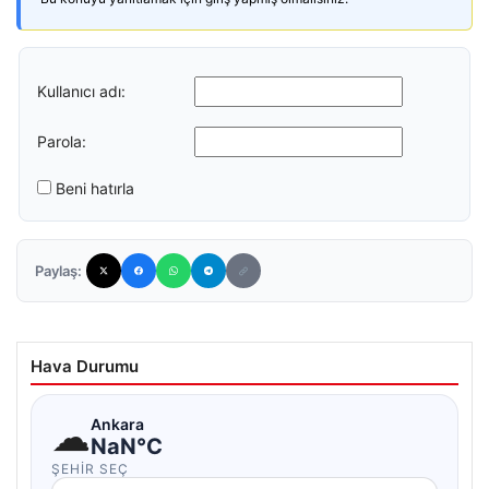
Kullanıcı adı:
Parola:
Beni hatırla
Paylaş:
Hava Durumu
☁
Ankara
NaN°C
ŞEHIR SEÇ