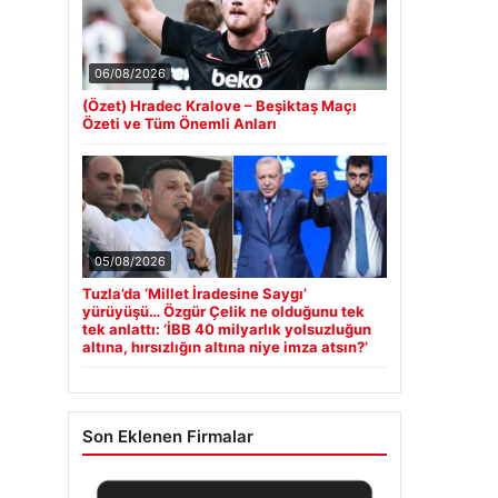
06/08/2026
(Özet) Hradec Kralove – Beşiktaş Maçı
Özeti ve Tüm Önemli Anları
05/08/2026
Tuzla’da ‘Millet İradesine Saygı’
yürüyüşü… Özgür Çelik ne olduğunu tek
tek anlattı: ‘İBB 40 milyarlık yolsuzluğun
altına, hırsızlığın altına niye imza atsın?’
Son Eklenen Firmalar