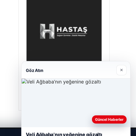
×
Göz Atın
Hastaş Beton
26/05/2026
Güncel Haberler
Veli Ağbaba’nın yeğenine gözaltı