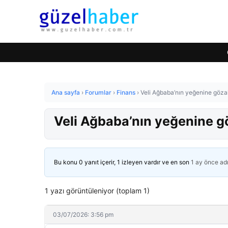
Ana sayfa
›
Forumlar
›
Finans
›
Veli Ağbaba’nın yeğenine gözal
Veli Ağbaba’nın yeğenine gö
Bu konu 0 yanıt içerir, 1 izleyen vardır ve en son
1 ay önce
ad
1 yazı görüntüleniyor (toplam 1)
03/07/2026: 3:56 pm