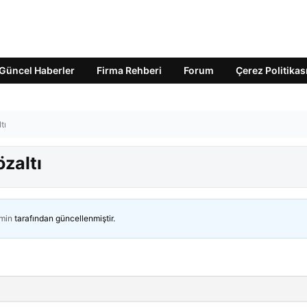
Güncel Haberler
Firma Rehberi
Forum
Çerez Politikas
tı
zaltı
min
tarafından güncellenmiştir.