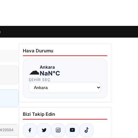
ı
Hava Durumu
☁
Ankara
NaN°C
ŞEHIR SEÇ
Bizi Takip Edin
#29564