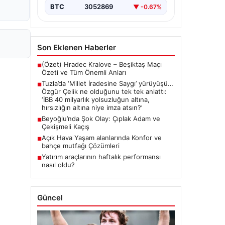
{ "title": "Tuzla'da 'Millet İradesine
BTC
3052869
▼ -0.67%
Saygı' Yürüyüşü ve Özgür Çelik'ten
Açıklamalar", "content": "Tuzla
ilçesinde…
Son Eklenen Haberler
(Özet) Hradec Kralove – Beşiktaş Maçı
■
Özeti ve Tüm Önemli Anları
Tuzla’da ‘Millet İradesine Saygı’ yürüyüşü…
■
Özgür Çelik ne olduğunu tek tek anlattı:
‘İBB 40 milyarlık yolsuzluğun altına,
hırsızlığın altına niye imza atsın?’
Beyoğlu’nda Şok Olay: Çıplak Adam ve
■
Çekişmeli Kaçış
Açık Hava Yaşam alanlarında Konfor ve
■
bahçe mutfağı Çözümleri
Yatırım araçlarının haftalık performansı
■
nasıl oldu?
Güncel