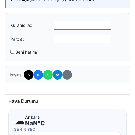
Kullanıcı adı:
Parola:
Beni hatırla
Paylaş:
Hava Durumu
☁
Ankara
NaN°C
ŞEHIR SEÇ