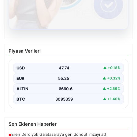
08.08.2026
Kelebek chat adresi İle Çevrim içi
Piyasa Verileri
İletişimin Sertifikalı Adresi Ve
Muhabbet Deneyimi
USD
47.74
▲ +0.18%
Sanal dünyasında bireylerin kaliteli bir biçimde bağlantı
sağlaması ciddi bir hassasiyet taşımaktadır. Güncel
EUR
55.25
▲ +0.32%
olarak…
ALTIN
6660.6
▲ +2.59%
BTC
3095359
▲ +1.40%
Son Eklenen Haberler
Eren Derdiyok Galatasaray’a geri döndü! İmzayı attı
■