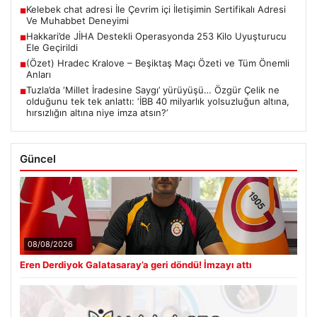
Kelebek chat adresi İle Çevrim içi İletişimin Sertifikalı Adresi
■
Ve Muhabbet Deneyimi
Hakkari’de JİHA Destekli Operasyonda 253 Kilo Uyuşturucu
■
Ele Geçirildi
(Özet) Hradec Kralove – Beşiktaş Maçı Özeti ve Tüm Önemli
■
Anları
Tuzla’da ‘Millet İradesine Saygı’ yürüyüşü… Özgür Çelik ne
■
olduğunu tek tek anlattı: ‘İBB 40 milyarlık yolsuzluğun altına,
hırsızlığın altına niye imza atsın?’
Güncel
08/08/2026
Eren Derdiyok Galatasaray’a geri döndü! İmzayı attı