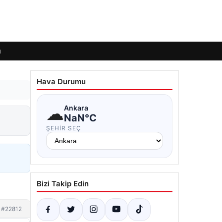
ı
Hava Durumu
☁
Ankara
NaN°C
ŞEHIR SEÇ
Bizi Takip Edin
#22812