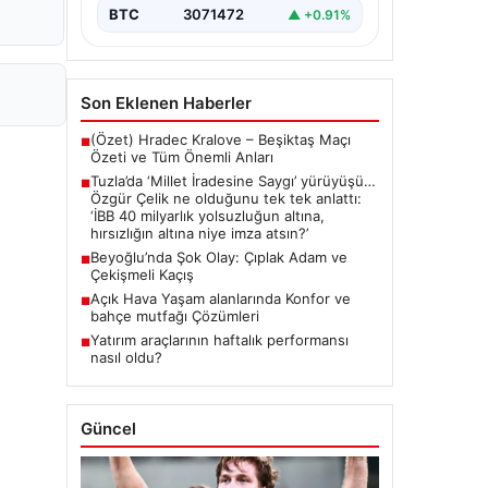
{ "title": "Tuzla'da 'Millet İradesine
BTC
3071472
▲ +0.91%
Saygı' Yürüyüşü ve Özgür Çelik'ten
Açıklamalar", "content": "Tuzla
ilçesinde…
Son Eklenen Haberler
(Özet) Hradec Kralove – Beşiktaş Maçı
■
Özeti ve Tüm Önemli Anları
Tuzla’da ‘Millet İradesine Saygı’ yürüyüşü…
■
Özgür Çelik ne olduğunu tek tek anlattı:
‘İBB 40 milyarlık yolsuzluğun altına,
hırsızlığın altına niye imza atsın?’
Beyoğlu’nda Şok Olay: Çıplak Adam ve
■
Çekişmeli Kaçış
Açık Hava Yaşam alanlarında Konfor ve
■
bahçe mutfağı Çözümleri
Yatırım araçlarının haftalık performansı
■
nasıl oldu?
Güncel