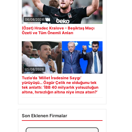
06/08/2026
(Özet) Hradec Kralove – Beşiktaş Maçı
Özeti ve Tüm Önemli Anları
05/08/2026
Tuzla’da ‘Millet İradesine Saygı’
yürüyüşü… Özgür Çelik ne olduğunu tek
tek anlattı: ‘İBB 40 milyarlık yolsuzluğun
altına, hırsızlığın altına niye imza atsın?’
Son Eklenen Firmalar