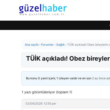
Ana sayfa
›
Forumlar
›
Sağlık
›
TÜİK açıkladı! Obez bireylerin o
TÜİK açıkladı! Obez bireyleri
Bu konu 0 yanıt içerir, 1 izleyen vardır ve en son
2 ay önce
ad
1 yazı görüntüleniyor (toplam 1)
03/06/2026: 12:55 pm