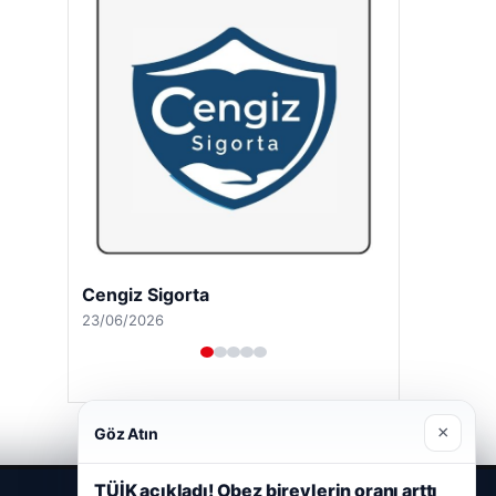
Cengiz Sigorta
23/06/2026
×
Göz Atın
TÜİK açıkladı! Obez bireylerin oranı arttı