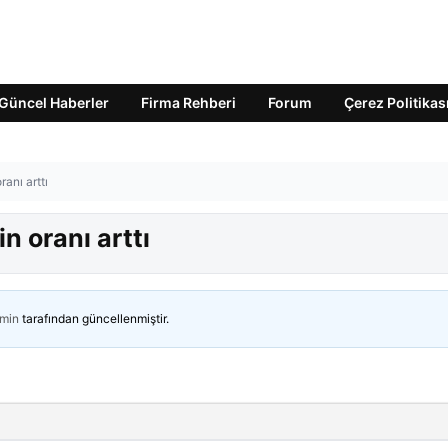
Güncel Haberler
Firma Rehberi
Forum
Çerez Politikas
ranı arttı
n oranı arttı
min
tarafından güncellenmiştir.