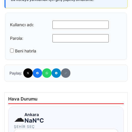
Kullanıcı adı:
Parola:
Beni hatırla
Paylaş:
Hava Durumu
☁
Ankara
NaN°C
ŞEHIR SEÇ