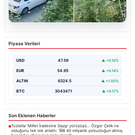
05.08.2026
Beyoğlu’nda Şok Olay: Çıplak Adam ve
Piyasa Verileri
Çekişmeli Kaçış
Beyoğlu'nun tarihi ve turistik semtlerinden biri olan
Firuzağa Mahallesi'nde geçtiğimiz gün ilginç ve bir…
USD
47.59
▲ +0.10%
EUR
54.95
▲ +0.14%
ALTIN
6324.5
▲ +1.50%
BTC
3043471
▲ +0.17%
Son Eklenen Haberler
Tuzla’da ‘Millet İradesine Saygı’ yürüyüşü… Özgür Çelik ne
■
olduğunu tek tek anlattı: ‘İBB 40 milyarlık yolsuzluğun altına,