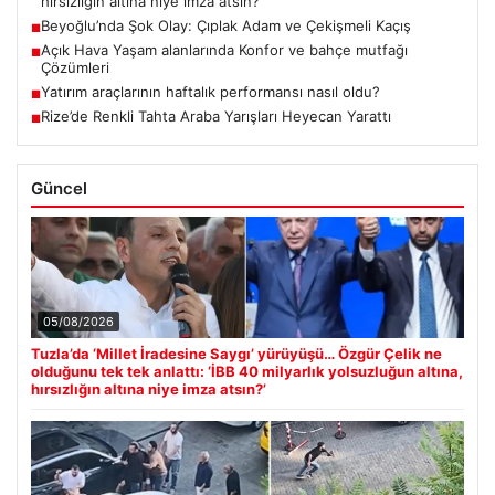
hırsızlığın altına niye imza atsın?’
Beyoğlu’nda Şok Olay: Çıplak Adam ve Çekişmeli Kaçış
■
Açık Hava Yaşam alanlarında Konfor ve bahçe mutfağı
■
Çözümleri
Yatırım araçlarının haftalık performansı nasıl oldu?
■
Rize’de Renkli Tahta Araba Yarışları Heyecan Yarattı
■
Güncel
05/08/2026
Tuzla’da ‘Millet İradesine Saygı’ yürüyüşü… Özgür Çelik ne
olduğunu tek tek anlattı: ‘İBB 40 milyarlık yolsuzluğun altına,
hırsızlığın altına niye imza atsın?’