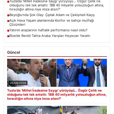
Tuzla’da ‘Millet İradesine Saygı’ yürüyüşü… Özgür Çelik ne
■
olduğunu tek tek anlattı: ‘İBB 40 milyarlık yolsuzluğun altına,
hırsızlığın altına niye imza atsın?’
Beyoğlu’nda Şok Olay: Çıplak Adam ve Çekişmeli Kaçış
■
Açık Hava Yaşam alanlarında Konfor ve bahçe mutfağı
■
Çözümleri
Yatırım araçlarının haftalık performansı nasıl oldu?
■
Rize’de Renkli Tahta Araba Yarışları Heyecan Yarattı
■
Güncel
05/08/2026
Tuzla’da ‘Millet İradesine Saygı’ yürüyüşü… Özgür Çelik ne
olduğunu tek tek anlattı: ‘İBB 40 milyarlık yolsuzluğun altına,
hırsızlığın altına niye imza atsın?’