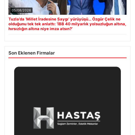
05/08/2026
Tuzla’da ‘Millet İradesine Saygı’ yürüyüşü… Özgür Çelik ne
olduğunu tek tek anlattı: ‘İBB 40 milyarlık yolsuzluğun altına,
hırsızlığın altına niye imza atsın?’
Son Eklenen Firmalar