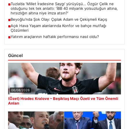
Tuzla’da ‘Millet İradesine Saygı’ yürüyüşü… Özgür Çelik ne
■
olduğunu tek tek anlattı: ‘İBB 40 milyarlık yolsuzluğun altına,
hırsızlığın altına niye imza atsın?’
Beyoğlu’nda Şok Olay: Çıplak Adam ve Çekişmeli Kaçış
■
Açık Hava Yaşam alanlarında Konfor ve bahçe mutfağı
■
Çözümleri
Yatırım araçlarının haftalık performansı nasıl oldu?
■
Güncel
06/08/2026
(Özet) Hradec Kralove – Beşiktaş Maçı Özeti ve Tüm Önemli
Anları