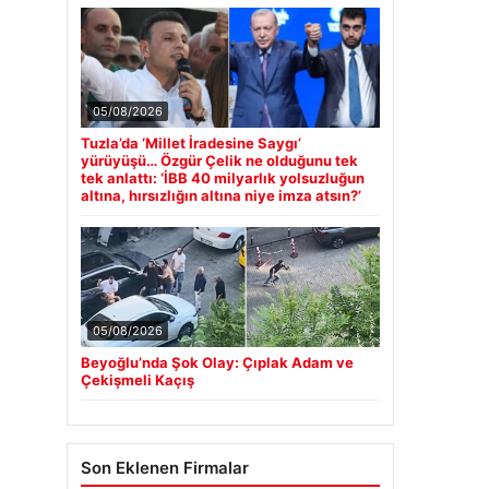
05/08/2026
Tuzla’da ‘Millet İradesine Saygı’
yürüyüşü… Özgür Çelik ne olduğunu tek
tek anlattı: ‘İBB 40 milyarlık yolsuzluğun
altına, hırsızlığın altına niye imza atsın?’
05/08/2026
Beyoğlu’nda Şok Olay: Çıplak Adam ve
Çekişmeli Kaçış
Son Eklenen Firmalar