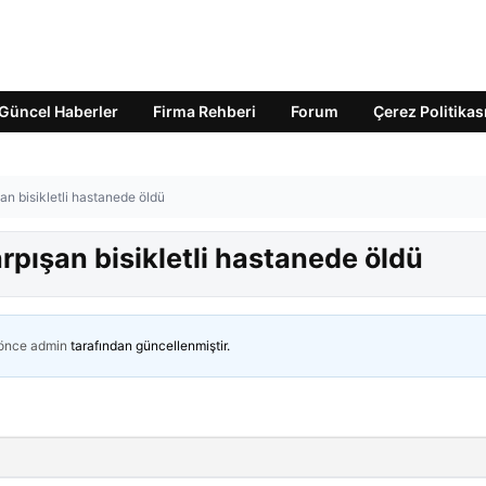
Güncel Haberler
Firma Rehberi
Forum
Çerez Politikas
an bisikletli hastanede öldü
rpışan bisikletli hastanede öldü
 önce
admin
tarafından güncellenmiştir.