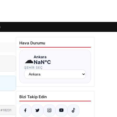
ı
Hava Durumu
☁
Ankara
NaN°C
ŞEHIR SEÇ
Bizi Takip Edin
#18231