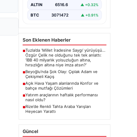
ALTIN
6516.6
▲ +0.32%
BTC
3071472
▲ +0.91%
Son Eklenen Haberler
Tuzla’da ‘Millet İradesine Saygı’ yürüyüşü…
■
Özgür Çelik ne olduğunu tek tek anlattı:
‘İBB 40 milyarlık yolsuzluğun altına,
hırsızlığın altına niye imza atsın?’
Beyoğlu’nda Şok Olay: Çıplak Adam ve
■
Çekişmeli Kaçış
Açık Hava Yaşam alanlarında Konfor ve
■
bahçe mutfağı Çözümleri
Yatırım araçlarının haftalık performansı
■
nasıl oldu?
Rize’de Renkli Tahta Araba Yarışları
■
Heyecan Yarattı
Güncel