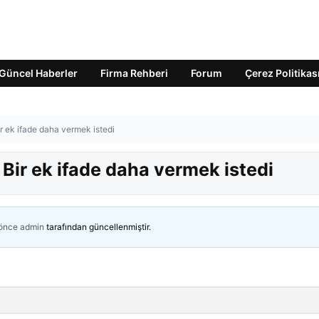
Güncel Haberler
Firma Rehberi
Forum
Çerez Politikas
r ek ifade daha vermek istedi
 Bir ek ifade daha vermek istedi
 önce
admin
tarafından güncellenmiştir.