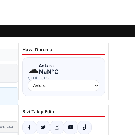
ı
Hava Durumu
☁
Ankara
NaN°C
ŞEHIR SEÇ
Bizi Takip Edin
#18244