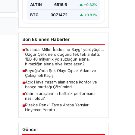
ALTIN
6516.6
▲ +0.32%
BTC
3071472
▲ +0.91%
Son Eklenen Haberler
Tuzla’da ‘Millet İradesine Saygı’ yürüyüşü…
■
Özgür Çelik ne olduğunu tek tek anlattı:
‘İBB 40 milyarlık yolsuzluğun altına,
hırsızlığın altına niye imza atsın?’
Beyoğlu’nda Şok Olay: Çıplak Adam ve
■
Çekişmeli Kaçış
Açık Hava Yaşam alanlarında Konfor ve
■
bahçe mutfağı Çözümleri
Yatırım araçlarının haftalık performansı
■
nasıl oldu?
Rize’de Renkli Tahta Araba Yarışları
■
Heyecan Yarattı
Güncel