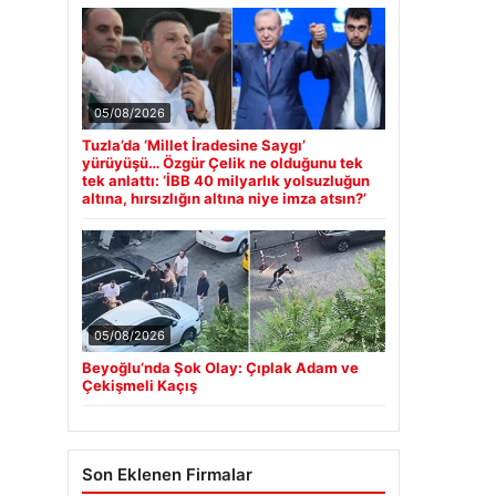
05/08/2026
Tuzla’da ‘Millet İradesine Saygı’
yürüyüşü… Özgür Çelik ne olduğunu tek
tek anlattı: ‘İBB 40 milyarlık yolsuzluğun
altına, hırsızlığın altına niye imza atsın?’
05/08/2026
Beyoğlu’nda Şok Olay: Çıplak Adam ve
Çekişmeli Kaçış
Son Eklenen Firmalar