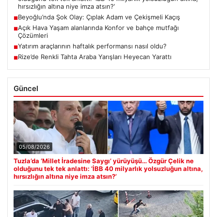
hırsızlığın altına niye imza atsın?’
Beyoğlu’nda Şok Olay: Çıplak Adam ve Çekişmeli Kaçış
■
Açık Hava Yaşam alanlarında Konfor ve bahçe mutfağı
■
Çözümleri
Yatırım araçlarının haftalık performansı nasıl oldu?
■
Rize’de Renkli Tahta Araba Yarışları Heyecan Yarattı
■
Güncel
05/08/2026
Tuzla’da ‘Millet İradesine Saygı’ yürüyüşü… Özgür Çelik ne
olduğunu tek tek anlattı: ‘İBB 40 milyarlık yolsuzluğun altına,
hırsızlığın altına niye imza atsın?’