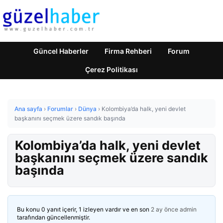
Güncel Haberler
Firma Rehberi
Forum
Çerez Politikası
Ana sayfa
›
Forumlar
›
Dünya
›
Kolombiya’da halk, yeni devlet
başkanını seçmek üzere sandık başında
Kolombiya’da halk, yeni devlet
başkanını seçmek üzere sandık
başında
Bu konu 0 yanıt içerir, 1 izleyen vardır ve en son
2 ay önce
admin
tarafından güncellenmiştir.