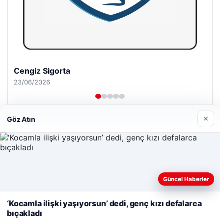
Cengiz Sigorta
23/06/2026
×
Göz Atın
© 2026 Güzel Haber – Güncel Haberler
Yeminli Tercüme Bürosu
|
Malta Dil Okulu
|
Web sitemizi nasıl kullandığınızı daha iyi anlayabilmek,
Güncel Haberler
lemagrup.com.tr
deneyiminizi kişiselleştirmek ve geliştirmek amacıyla çerezler
pto
giriş
cio
dhub
kullanıyoruz.
Çerez Politikamız
‘Kocamla ilişki yaşıyorsun’ dedi, genç kızı defalarca
bıçakladı
Reddet
Kabul Et