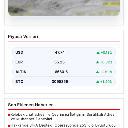
07.08.2026
Hakkari’de JİHA Destekli Operasyonda
Piyasa Verileri
253 Kilo Uyuşturucu Ele Geçirildi
İçişleri Bakanlığı tarafından yapılan açıklamaya göre,
Hakkari'de jandarma ekipleri tarafından gerçekleştirilen
USD
47.74
▲ +0.18%
ve Jandarma İnsansız…
EUR
55.25
▲ +0.32%
ALTIN
6660.6
▲ +2.59%
BTC
3095359
▲ +1.40%
Son Eklenen Haberler
Kelebek chat adresi İle Çevrim içi İletişimin Sertifikalı Adresi
■
Ve Muhabbet Deneyimi
Hakkari’de JİHA Destekli Operasyonda 253 Kilo Uyuşturucu
■