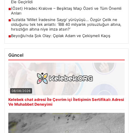
Ele Geçirildi
(Özet) Hradec Kralove – Beşiktaş Maçı Özeti ve Tüm Önemli
■
Anları
Tuzla’da ‘Millet İradesine Saygı’ yürüyüşü… Özgür Çelik ne
■
olduğunu tek tek anlattı: ‘İBB 40 milyarlık yolsuzluğun altına,
hırsızlığın altına niye imza atsın?’
Beyoğlu’nda Şok Olay: Çıplak Adam ve Çekişmeli Kaçış
■
Güncel
08/08/2026
Kelebek chat adresi İle Çevrim içi İletişimin Sertifikalı Adresi
Ve Muhabbet Deneyimi