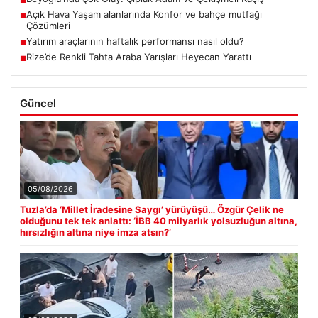
■
Açık Hava Yaşam alanlarında Konfor ve bahçe mutfağı
■
Çözümleri
Yatırım araçlarının haftalık performansı nasıl oldu?
■
Rize’de Renkli Tahta Araba Yarışları Heyecan Yarattı
■
Güncel
05/08/2026
Tuzla’da ‘Millet İradesine Saygı’ yürüyüşü… Özgür Çelik ne
olduğunu tek tek anlattı: ‘İBB 40 milyarlık yolsuzluğun altına,
hırsızlığın altına niye imza atsın?’