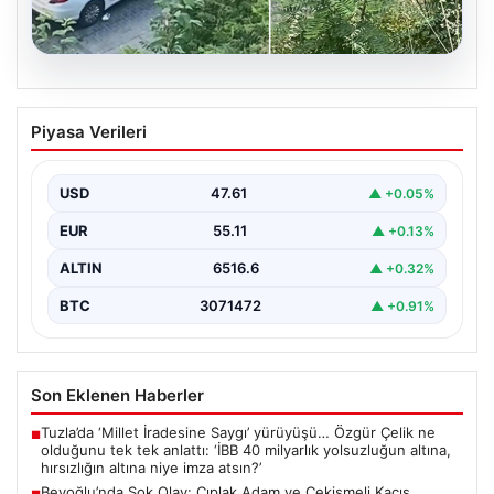
05.08.2026
Beyoğlu’nda Şok Olay: Çıplak Adam ve
Piyasa Verileri
Çekişmeli Kaçış
Beyoğlu'nun tarihi ve turistik semtlerinden biri olan
Firuzağa Mahallesi'nde geçtiğimiz gün ilginç ve bir…
USD
47.61
▲ +0.05%
EUR
55.11
▲ +0.13%
ALTIN
6516.6
▲ +0.32%
BTC
3071472
▲ +0.91%
Son Eklenen Haberler
Tuzla’da ‘Millet İradesine Saygı’ yürüyüşü… Özgür Çelik ne
■
olduğunu tek tek anlattı: ‘İBB 40 milyarlık yolsuzluğun altına,
hırsızlığın altına niye imza atsın?’
Beyoğlu’nda Şok Olay: Çıplak Adam ve Çekişmeli Kaçış