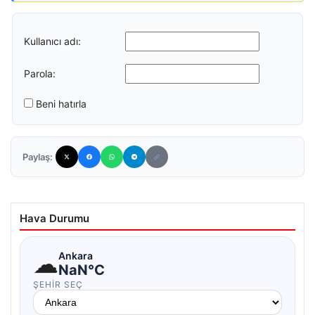
Kullanıcı adı:
Parola:
Beni hatırla
Paylaş:
Hava Durumu
☁
Ankara
NaN°C
ŞEHIR SEÇ