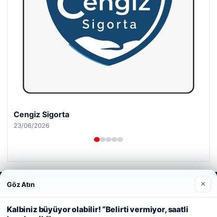
Cengiz Sigorta
23/06/2026
×
Göz Atın
Web sitemizi nasıl kullandığınızı daha iyi anlayabilmek,
deneyiminizi kişiselleştirmek ve geliştirmek amacıyla çerezler
© 2026 Güzel Haber – Güncel Haberler
kullanıyoruz.
Çerez Politikamız
Kalbiniz büyüyor olabilir! “Belirti vermiyor, saatli