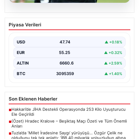
06.08.2026
(Özet) Hradec Kralove – Beşiktaş Maçı
Piyasa Verileri
Özeti ve Tüm Önemli Anları
USD
47.74
▲ +0.18%
EUR
55.25
▲ +0.32%
ALTIN
6660.6
▲ +2.59%
BTC
3095359
▲ +1.40%
Son Eklenen Haberler
Hakkari’de JİHA Destekli Operasyonda 253 Kilo Uyuşturucu
■
Ele Geçirildi
(Özet) Hradec Kralove – Beşiktaş Maçı Özeti ve Tüm Önemli
■
Anları
Tuzla’da ‘Millet İradesine Saygı’ yürüyüşü… Özgür Çelik ne
■
olduğunu tek tek anlattı: ‘İBB 40 milyarlık yolsuzluğun altına,