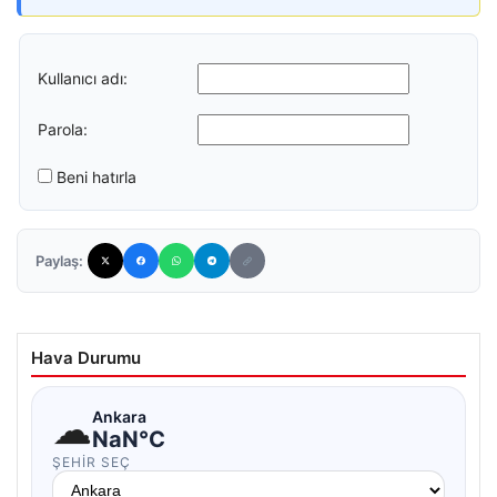
Kullanıcı adı:
Parola:
Beni hatırla
Paylaş:
Hava Durumu
☁
Ankara
NaN°C
ŞEHIR SEÇ