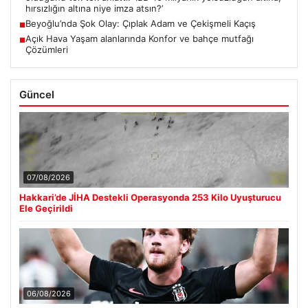
hırsızlığın altına niye imza atsın?’
Beyoğlu’nda Şok Olay: Çıplak Adam ve Çekişmeli Kaçış
■
Açık Hava Yaşam alanlarında Konfor ve bahçe mutfağı
■
Çözümleri
Güncel
07/08/2026
Hakkari’de JİHA Destekli Operasyonda 253 Kilo Uyuşturucu
Ele Geçirildi
06/08/2026