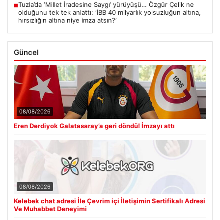
Tuzla’da ‘Millet İradesine Saygı’ yürüyüşü… Özgür Çelik ne
■
olduğunu tek tek anlattı: ‘İBB 40 milyarlık yolsuzluğun altına,
hırsızlığın altına niye imza atsın?’
Güncel
08/08/2026
Eren Derdiyok Galatasaray’a geri döndü! İmzayı attı
08/08/2026
Kelebek chat adresi İle Çevrim içi İletişimin Sertifikalı Adresi
Ve Muhabbet Deneyimi