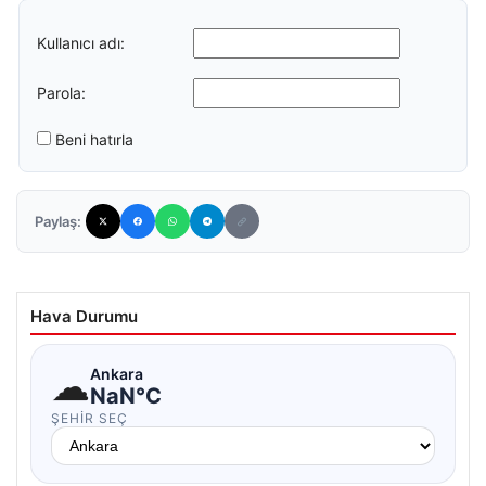
Kullanıcı adı:
Parola:
Beni hatırla
Paylaş:
Hava Durumu
☁
Ankara
NaN°C
ŞEHIR SEÇ