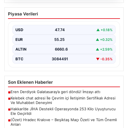
07.08.2026
Hakkari’de JİHA Destekli Operasyonda
Piyasa Verileri
253 Kilo Uyuşturucu Ele Geçirildi
İçişleri Bakanlığı tarafından yapılan açıklamaya göre,
Hakkari'de jandarma ekipleri tarafından gerçekleştirilen
USD
47.74
▲ +0.18%
ve Jandarma İnsansız…
EUR
55.25
▲ +0.32%
ALTIN
6660.6
▲ +2.59%
BTC
3084491
▼ -0.35%
Son Eklenen Haberler
Eren Derdiyok Galatasaray’a geri döndü! İmzayı attı
■
Kelebek chat adresi İle Çevrim içi İletişimin Sertifikalı Adresi
■
Ve Muhabbet Deneyimi
Hakkari’de JİHA Destekli Operasyonda 253 Kilo Uyuşturucu
■
Ele Geçirildi
(Özet) Hradec Kralove – Beşiktaş Maçı Özeti ve Tüm Önemli
■
Anları