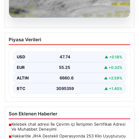
07.08.2026
Hakkari’de JİHA Destekli Operasyonda
Piyasa Verileri
253 Kilo Uyuşturucu Ele Geçirildi
İçişleri Bakanlığı tarafından yapılan açıklamaya göre,
Hakkari'de jandarma ekipleri tarafından gerçekleştirilen
USD
47.74
▲ +0.18%
ve Jandarma İnsansız…
EUR
55.25
▲ +0.32%
ALTIN
6660.6
▲ +2.59%
BTC
3095359
▲ +1.40%
Son Eklenen Haberler
Kelebek chat adresi İle Çevrim içi İletişimin Sertifikalı Adresi
■
Ve Muhabbet Deneyimi
Hakkari’de JİHA Destekli Operasyonda 253 Kilo Uyuşturucu
■