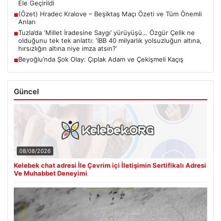
Ele Geçirildi
(Özet) Hradec Kralove – Beşiktaş Maçı Özeti ve Tüm Önemli
■
Anları
Tuzla’da ‘Millet İradesine Saygı’ yürüyüşü… Özgür Çelik ne
■
olduğunu tek tek anlattı: ‘İBB 40 milyarlık yolsuzluğun altına,
hırsızlığın altına niye imza atsın?’
Beyoğlu’nda Şok Olay: Çıplak Adam ve Çekişmeli Kaçış
■
Güncel
08/08/2026
Kelebek chat adresi İle Çevrim içi İletişimin Sertifikalı Adresi
Ve Muhabbet Deneyimi