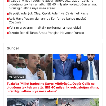
Tuzla’da ‘Millet İradesine Saygı’ yürüyüşü… Özgür Çelik ne
■
olduğunu tek tek anlattı: ‘İBB 40 milyarlık yolsuzluğun altına,
hırsızlığın altına niye imza atsın?’
Beyoğlu’nda Şok Olay: Çıplak Adam ve Çekişmeli Kaçış
■
Açık Hava Yaşam alanlarında Konfor ve bahçe mutfağı
■
Çözümleri
Yatırım araçlarının haftalık performansı nasıl oldu?
■
Rize’de Renkli Tahta Araba Yarışları Heyecan Yarattı
■
Güncel
05/08/2026
Tuzla’da ‘Millet İradesine Saygı’ yürüyüşü… Özgür Çelik ne
olduğunu tek tek anlattı: ‘İBB 40 milyarlık yolsuzluğun altına,
hırsızlığın altına niye imza atsın?’