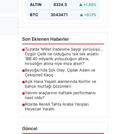
ALTIN
6324.5
▲ +1.50%
BTC
3043471
▲ +0.17%
Son Eklenen Haberler
Tuzla’da ‘Millet İradesine Saygı’ yürüyüşü…
■
Özgür Çelik ne olduğunu tek tek anlattı:
‘İBB 40 milyarlık yolsuzluğun altına,
hırsızlığın altına niye imza atsın?’
Beyoğlu’nda Şok Olay: Çıplak Adam ve
■
Çekişmeli Kaçış
Açık Hava Yaşam alanlarında Konfor ve
■
bahçe mutfağı Çözümleri
Yatırım araçlarının haftalık performansı
■
nasıl oldu?
Rize’de Renkli Tahta Araba Yarışları
■
Heyecan Yarattı
Güncel