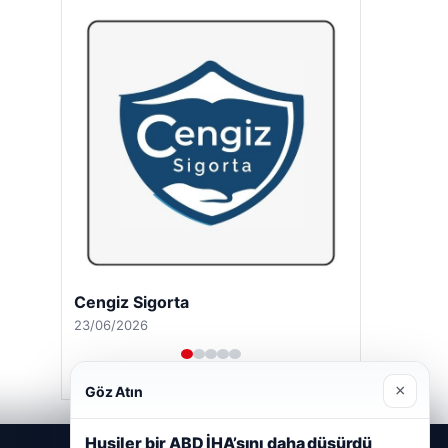
Cengiz Sigorta
23/06/2026
×
Göz Atın
Husiler bir ABD İHA’sını daha düşürdü