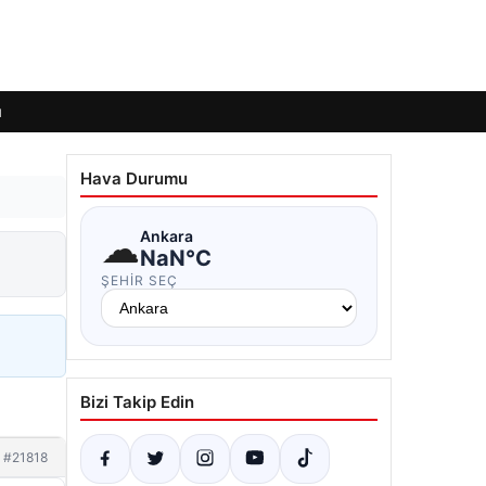
ı
Hava Durumu
☁
Ankara
NaN°C
ŞEHIR SEÇ
Bizi Takip Edin
#21818