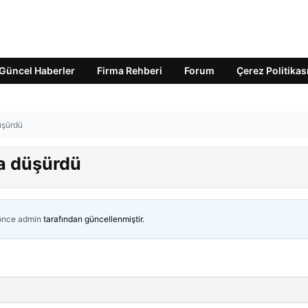
Güncel Haberler
Firma Rehberi
Forum
Çerez Politikas
üşürdü
ha düşürdü
 önce
admin
tarafından güncellenmiştir.