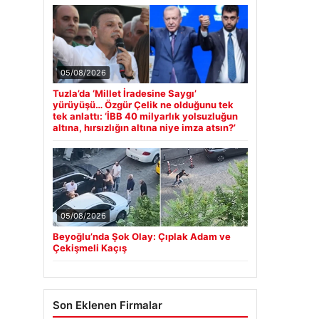
05/08/2026
Tuzla’da ‘Millet İradesine Saygı’
yürüyüşü… Özgür Çelik ne olduğunu tek
tek anlattı: ‘İBB 40 milyarlık yolsuzluğun
altına, hırsızlığın altına niye imza atsın?’
05/08/2026
Beyoğlu’nda Şok Olay: Çıplak Adam ve
Çekişmeli Kaçış
Son Eklenen Firmalar