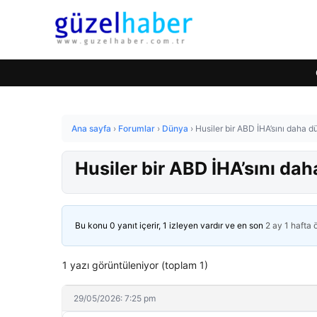
Ana sayfa
›
Forumlar
›
Dünya
›
Husiler bir ABD İHA’sını daha d
Husiler bir ABD İHA’sını da
Bu konu 0 yanıt içerir, 1 izleyen vardır ve en son
2 ay 1 hafta
1 yazı görüntüleniyor (toplam 1)
29/05/2026: 7:25 pm