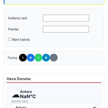
Kullanıcı adı:
Parola:
Beni hatırla
Paylaş:
Hava Durumu
☁
Ankara
NaN°C
ŞEHIR SEÇ