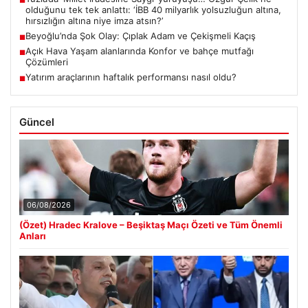
■
olduğunu tek tek anlattı: ‘İBB 40 milyarlık yolsuzluğun altına,
hırsızlığın altına niye imza atsın?’
Beyoğlu’nda Şok Olay: Çıplak Adam ve Çekişmeli Kaçış
■
Açık Hava Yaşam alanlarında Konfor ve bahçe mutfağı
■
Çözümleri
Yatırım araçlarının haftalık performansı nasıl oldu?
■
Güncel
06/08/2026
(Özet) Hradec Kralove – Beşiktaş Maçı Özeti ve Tüm Önemli
Anları