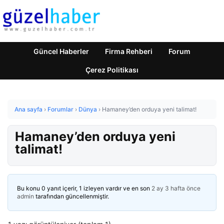
Güncel Haberler
Firma Rehberi
Forum
Çerez Politikası
Ana sayfa
›
Forumlar
›
Dünya
›
Hamaney’den orduya yeni talimat!
Hamaney’den orduya yeni
talimat!
Bu konu 0 yanıt içerir, 1 izleyen vardır ve en son
2 ay 3 hafta önce
admin
tarafından güncellenmiştir.