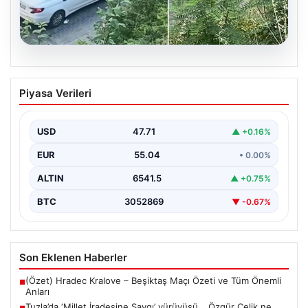
05.08.2026
Beyoğlu’nda Şok Olay: Çıplak Adam ve
Piyasa Verileri
Çekişmeli Kaçış
Beyoğlu'nun tarihi ve turistik semtlerinden biri olan
Firuzağa Mahallesi'nde geçtiğimiz gün ilginç ve bir…
USD
47.71
▲ +0.16%
EUR
55.04
• 0.00%
ALTIN
6541.5
▲ +0.75%
BTC
3052869
▼ -0.67%
Son Eklenen Haberler
(Özet) Hradec Kralove – Beşiktaş Maçı Özeti ve Tüm Önemli
■
Anları
Tuzla’da ‘Millet İradesine Saygı’ yürüyüşü… Özgür Çelik ne