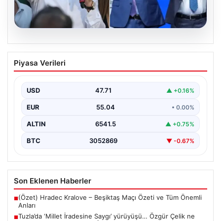
05.08.2026
Tuzla’da ‘Millet İradesine Saygı’
Piyasa Verileri
yürüyüşü… Özgür Çelik ne olduğunu tek
tek anlattı: ‘İBB 40 milyarlık yolsuzluğun
altına, hırsızlığın altına niye imza atsın?’
USD
47.71
▲ +0.16%
{ "title": "Tuzla'da 'Millet İradesine Saygı' Yürüyüşü ve
EUR
55.04
• 0.00%
Özgür Çelik'ten Açıklamalar", "content": "Tuzla
ilçesinde…
ALTIN
6541.5
▲ +0.75%
BTC
3052869
▼ -0.67%
Son Eklenen Haberler
(Özet) Hradec Kralove – Beşiktaş Maçı Özeti ve Tüm Önemli
■
Anları
Tuzla’da ‘Millet İradesine Saygı’ yürüyüşü… Özgür Çelik ne
■