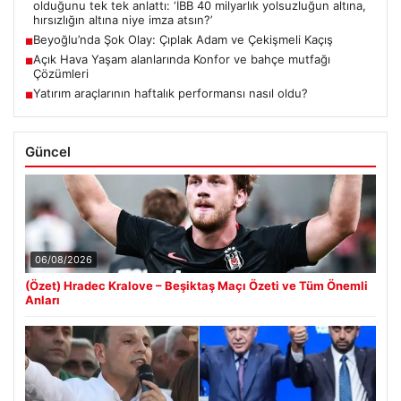
olduğunu tek tek anlattı: ‘İBB 40 milyarlık yolsuzluğun altına,
hırsızlığın altına niye imza atsın?’
Beyoğlu’nda Şok Olay: Çıplak Adam ve Çekişmeli Kaçış
■
Açık Hava Yaşam alanlarında Konfor ve bahçe mutfağı
■
Çözümleri
Yatırım araçlarının haftalık performansı nasıl oldu?
■
Güncel
06/08/2026
(Özet) Hradec Kralove – Beşiktaş Maçı Özeti ve Tüm Önemli
Anları