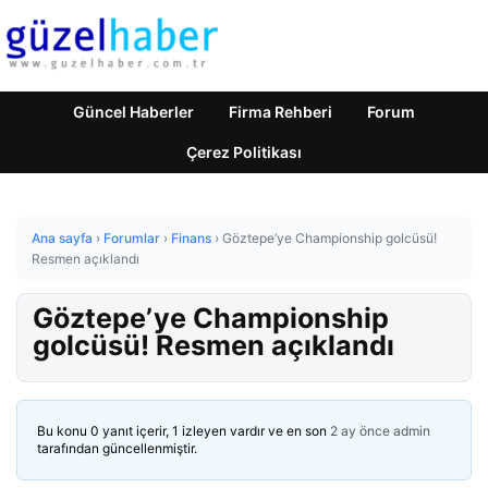
Güncel Haberler
Firma Rehberi
Forum
Çerez Politikası
Ana sayfa
›
Forumlar
›
Finans
›
Göztepe’ye Championship golcüsü!
Resmen açıklandı
Göztepe’ye Championship
golcüsü! Resmen açıklandı
Bu konu 0 yanıt içerir, 1 izleyen vardır ve en son
2 ay önce
admin
tarafından güncellenmiştir.