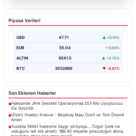
06.08.2026
(Özet) Hradec Kralove – Beşiktaş Maçı
Piyasa Verileri
Özeti ve Tüm Önemli Anları
USD
47.71
▲ +0.16%
EUR
55.04
• 0.00%
ALTIN
6541.5
▲ +0.75%
BTC
3052869
▼ -0.67%
Son Eklenen Haberler
Hakkari’de JİHA Destekli Operasyonda 253 Kilo Uyuşturucu
■
Ele Geçirildi
(Özet) Hradec Kralove – Beşiktaş Maçı Özeti ve Tüm Önemli
■
Anları
Tuzla’da ‘Millet İradesine Saygı’ yürüyüşü… Özgür Çelik ne
■
olduğunu tek tek anlattı: ‘İBB 40 milyarlık yolsuzluğun altına,