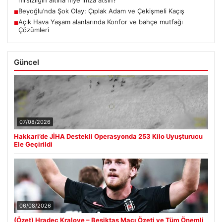
hırsızlığın altına niye imza atsın?’
Beyoğlu’nda Şok Olay: Çıplak Adam ve Çekişmeli Kaçış
■
Açık Hava Yaşam alanlarında Konfor ve bahçe mutfağı
■
Çözümleri
Güncel
07/08/2026
Hakkari’de JİHA Destekli Operasyonda 253 Kilo Uyuşturucu
Ele Geçirildi
06/08/2026
(Özet) Hradec Kralove – Beşiktaş Maçı Özeti ve Tüm Önemli