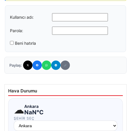
Kullanıcı adı:
Parola:
Beni hatırla
Paylaş:
Hava Durumu
☁
Ankara
NaN°C
ŞEHIR SEÇ