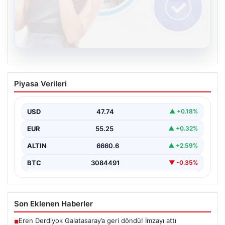
08.08.2026
Kelebek chat adresi İle Çevrim içi
Piyasa Verileri
İletişimin Sertifikalı Adresi Ve
Muhabbet Deneyimi
USD
47.74
▲ +0.18%
Sanal dünyasında bireylerin kaliteli bir biçimde bağlantı
sağlaması ciddi bir hassasiyet taşımaktadır. Güncel
EUR
55.25
▲ +0.32%
olarak…
ALTIN
6660.6
▲ +2.59%
BTC
3084491
▼ -0.35%
Son Eklenen Haberler
Eren Derdiyok Galatasaray’a geri döndü! İmzayı attı
■