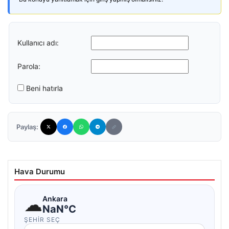
Kullanıcı adı:
Parola:
Beni hatırla
Paylaş:
Hava Durumu
☁
Ankara
NaN°C
ŞEHIR SEÇ