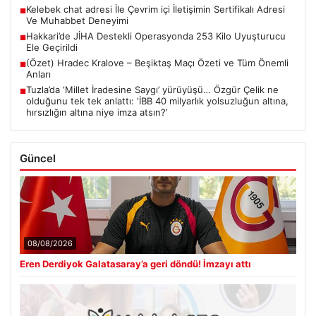
Kelebek chat adresi İle Çevrim içi İletişimin Sertifikalı Adresi
■
Ve Muhabbet Deneyimi
Hakkari’de JİHA Destekli Operasyonda 253 Kilo Uyuşturucu
■
Ele Geçirildi
(Özet) Hradec Kralove – Beşiktaş Maçı Özeti ve Tüm Önemli
■
Anları
Tuzla’da ‘Millet İradesine Saygı’ yürüyüşü… Özgür Çelik ne
■
olduğunu tek tek anlattı: ‘İBB 40 milyarlık yolsuzluğun altına,
hırsızlığın altına niye imza atsın?’
Güncel
08/08/2026
Eren Derdiyok Galatasaray’a geri döndü! İmzayı attı