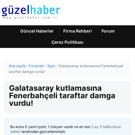
Güncel Haberler
Firma Rehberi
Forum
Çerez Politikası
Ana sayfa
›
Forumlar
›
Spor
›
Galatasaray kutlamasına Fenerbahçeli
taraftar damga vurdu!
Galatasaray kutlamasına
Fenerbahçeli taraftar damga
vurdu!
Bu konu 0 yanıt içerir, 1 izleyen vardır ve en son
2 ay 3 hafta önce
admin
tarafından güncellenmiştir.