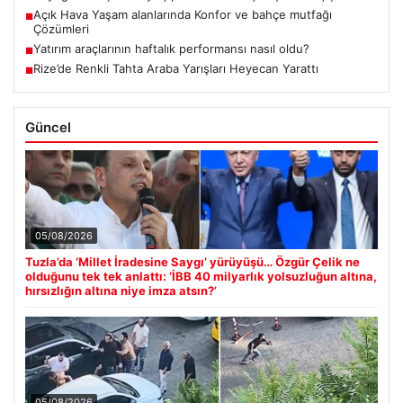
Açık Hava Yaşam alanlarında Konfor ve bahçe mutfağı
■
Çözümleri
Yatırım araçlarının haftalık performansı nasıl oldu?
■
Rize’de Renkli Tahta Araba Yarışları Heyecan Yarattı
■
Güncel
05/08/2026
Tuzla’da ‘Millet İradesine Saygı’ yürüyüşü… Özgür Çelik ne
olduğunu tek tek anlattı: ‘İBB 40 milyarlık yolsuzluğun altına,
hırsızlığın altına niye imza atsın?’
05/08/2026