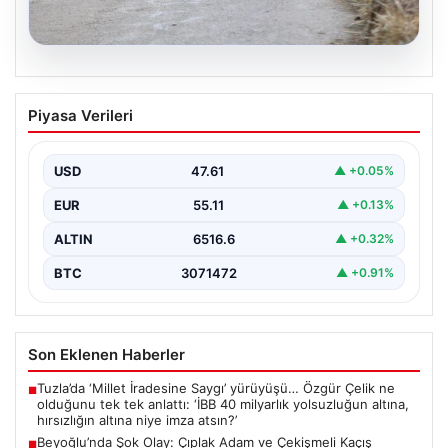
03.08.2026
Rize’de Renkli Tahta Araba Yarışları
Piyasa Verileri
Heyecan Yarattı
Rize'nin Ardeşen ilçesine bağlı Tunca beldesinde
geleneksel hale gelen 16. Red Bull Formulaz Tahta…
USD
47.61
▲ +0.05%
EUR
55.11
▲ +0.13%
ALTIN
6516.6
▲ +0.32%
BTC
3071472
▲ +0.91%
Son Eklenen Haberler
Tuzla’da ‘Millet İradesine Saygı’ yürüyüşü… Özgür Çelik ne
■
olduğunu tek tek anlattı: ‘İBB 40 milyarlık yolsuzluğun altına,
hırsızlığın altına niye imza atsın?’
Beyoğlu’nda Şok Olay: Çıplak Adam ve Çekişmeli Kaçış
■