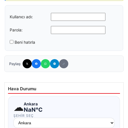
Kullanıcı adı:
Parola:
Beni hatırla
Paylaş:
Hava Durumu
☁
Ankara
NaN°C
ŞEHIR SEÇ