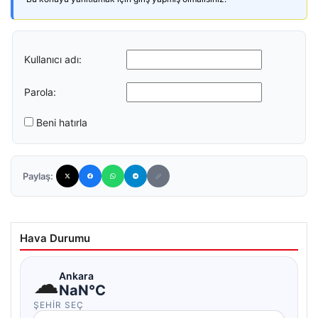
Kullanıcı adı:
Parola:
Beni hatırla
Paylaş:
Hava Durumu
☁
Ankara
NaN°C
ŞEHIR SEÇ