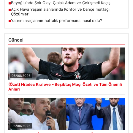
Beyoğlu’nda Şok Olay: Çıplak Adam ve Çekişmeli Kaçış
■
Açık Hava Yaşam alanlarında Konfor ve bahçe mutfağı
■
Çözümleri
Yatırım araçlarının haftalık performansı nasıl oldu?
■
Güncel
06/08/2026
(Özet) Hradec Kralove – Beşiktaş Maçı Özeti ve Tüm Önemli
Anları
05/08/2026