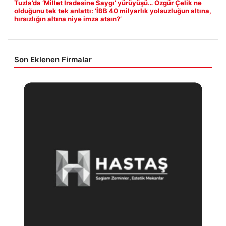
Tuzla’da ‘Millet İradesine Saygı’ yürüyüşü… Özgür Çelik ne
olduğunu tek tek anlattı: ‘İBB 40 milyarlık yolsuzluğun altına,
hırsızlığın altına niye imza atsın?’
Son Eklenen Firmalar