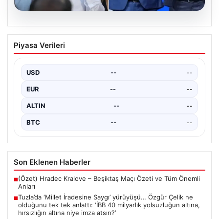
05.08.2026
Tuzla’da ‘Millet İradesine Saygı’
Piyasa Verileri
yürüyüşü… Özgür Çelik ne olduğunu tek
tek anlattı: ‘İBB 40 milyarlık yolsuzluğun
altına, hırsızlığın altına niye imza atsın?’
USD
--
--
{ "title": "Tuzla'da 'Millet İradesine Saygı' Yürüyüşü ve
EUR
--
--
Özgür Çelik'ten Açıklamalar", "content": "Tuzla
ilçesinde…
ALTIN
--
--
BTC
--
--
Son Eklenen Haberler
(Özet) Hradec Kralove – Beşiktaş Maçı Özeti ve Tüm Önemli
■
Anları
Tuzla’da ‘Millet İradesine Saygı’ yürüyüşü… Özgür Çelik ne
■
olduğunu tek tek anlattı: ‘İBB 40 milyarlık yolsuzluğun altına,
hırsızlığın altına niye imza atsın?’