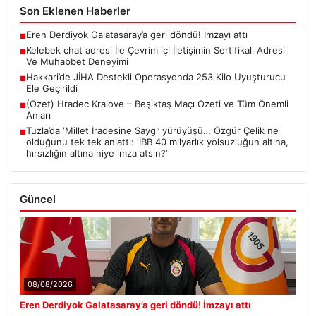
Son Eklenen Haberler
Eren Derdiyok Galatasaray’a geri döndü! İmzayı attı
■
Kelebek chat adresi İle Çevrim içi İletişimin Sertifikalı Adresi
■
Ve Muhabbet Deneyimi
Hakkari’de JİHA Destekli Operasyonda 253 Kilo Uyuşturucu
■
Ele Geçirildi
(Özet) Hradec Kralove – Beşiktaş Maçı Özeti ve Tüm Önemli
■
Anları
Tuzla’da ‘Millet İradesine Saygı’ yürüyüşü… Özgür Çelik ne
■
olduğunu tek tek anlattı: ‘İBB 40 milyarlık yolsuzluğun altına,
hırsızlığın altına niye imza atsın?’
Güncel
08/08/2026
Eren Derdiyok Galatasaray’a geri döndü! İmzayı attı