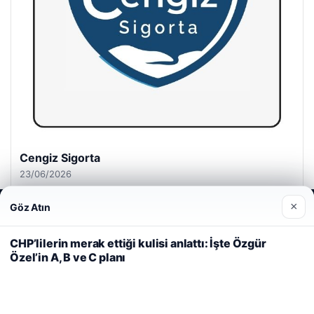
Cengiz Sigorta
23/06/2026
×
Göz Atın
Web sitemizi nasıl kullandığınızı daha iyi anlayabilmek,
deneyiminizi kişiselleştirmek ve geliştirmek amacıyla çerezler
kullanıyoruz.
Çerez Politikamız
CHP’lilerin merak ettiği kulisi anlattı: İşte Özgür
Özel’in A, B ve C planı
Reddet
Kabul Et
© 2026 Güzel Haber – Güncel Haberler
i
Yeminli Tercüme Bürosu
|
Malta Dil Okulu
|