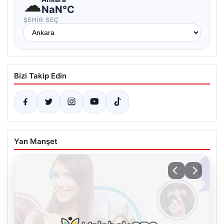
☁
NaN°C
ŞEHIR SEÇ
Bizi Takip Edin
Yan Manşet