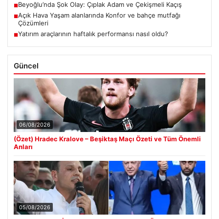
Beyoğlu’nda Şok Olay: Çıplak Adam ve Çekişmeli Kaçış
■
Açık Hava Yaşam alanlarında Konfor ve bahçe mutfağı
■
Çözümleri
Yatırım araçlarının haftalık performansı nasıl oldu?
■
Güncel
06/08/2026
(Özet) Hradec Kralove – Beşiktaş Maçı Özeti ve Tüm Önemli
Anları
05/08/2026