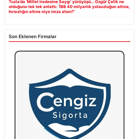
Tuzla’da ‘Millet İradesine Saygı’ yürüyüşü… Özgür Çelik ne
olduğunu tek tek anlattı: ‘İBB 40 milyarlık yolsuzluğun altına,
hırsızlığın altına niye imza atsın?’
Son Eklenen Firmalar