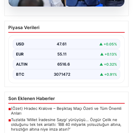
05.08.2026
Tuzla’da ‘Millet İradesine Saygı’
Piyasa Verileri
yürüyüşü… Özgür Çelik ne olduğunu tek
tek anlattı: ‘İBB 40 milyarlık yolsuzluğun
altına, hırsızlığın altına niye imza atsın?’
USD
47.61
▲ +0.05%
{ "title": "Tuzla'da 'Millet İradesine Saygı' Yürüyüşü ve
EUR
55.11
▲ +0.13%
Özgür Çelik'ten Açıklamalar", "content": "Tuzla
ilçesinde…
ALTIN
6516.6
▲ +0.32%
BTC
3071472
▲ +0.91%
Son Eklenen Haberler
(Özet) Hradec Kralove – Beşiktaş Maçı Özeti ve Tüm Önemli
■
Anları
Tuzla’da ‘Millet İradesine Saygı’ yürüyüşü… Özgür Çelik ne
■
olduğunu tek tek anlattı: ‘İBB 40 milyarlık yolsuzluğun altına,
hırsızlığın altına niye imza atsın?’