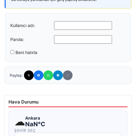
Kullanıcı adı:
Parola:
Beni hatırla
Paylaş:
Hava Durumu
☁
Ankara
NaN°C
ŞEHIR SEÇ