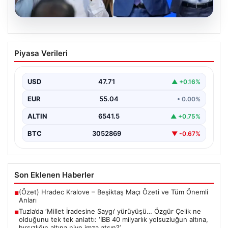
05.08.2026
Tuzla’da ‘Millet İradesine Saygı’
Piyasa Verileri
yürüyüşü… Özgür Çelik ne olduğunu tek
tek anlattı: ‘İBB 40 milyarlık yolsuzluğun
altına, hırsızlığın altına niye imza atsın?’
USD
47.71
▲ +0.16%
{ "title": "Tuzla'da 'Millet İradesine Saygı' Yürüyüşü ve
EUR
55.04
• 0.00%
Özgür Çelik'ten Açıklamalar", "content": "Tuzla
ilçesinde…
ALTIN
6541.5
▲ +0.75%
BTC
3052869
▼ -0.67%
Son Eklenen Haberler
(Özet) Hradec Kralove – Beşiktaş Maçı Özeti ve Tüm Önemli
■
Anları
Tuzla’da ‘Millet İradesine Saygı’ yürüyüşü… Özgür Çelik ne
■
olduğunu tek tek anlattı: ‘İBB 40 milyarlık yolsuzluğun altına,
hırsızlığın altına niye imza atsın?’