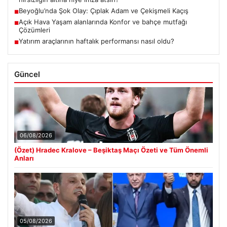
Beyoğlu’nda Şok Olay: Çıplak Adam ve Çekişmeli Kaçış
■
Açık Hava Yaşam alanlarında Konfor ve bahçe mutfağı
■
Çözümleri
Yatırım araçlarının haftalık performansı nasıl oldu?
■
Güncel
06/08/2026
(Özet) Hradec Kralove – Beşiktaş Maçı Özeti ve Tüm Önemli
Anları
05/08/2026