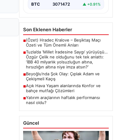
{ "title": "Tuzla'da 'Millet İradesine
BTC
3071472
▲ +0.91%
Saygı' Yürüyüşü ve Özgür Çelik'ten
Açıklamalar", "content": "Tuzla
ilçesinde…
Son Eklenen Haberler
(Özet) Hradec Kralove – Beşiktaş Maçı
■
Özeti ve Tüm Önemli Anları
Tuzla’da ‘Millet İradesine Saygı’ yürüyüşü…
■
Özgür Çelik ne olduğunu tek tek anlattı:
‘İBB 40 milyarlık yolsuzluğun altına,
hırsızlığın altına niye imza atsın?’
Beyoğlu’nda Şok Olay: Çıplak Adam ve
■
Çekişmeli Kaçış
Açık Hava Yaşam alanlarında Konfor ve
■
bahçe mutfağı Çözümleri
Yatırım araçlarının haftalık performansı
■
nasıl oldu?
Güncel