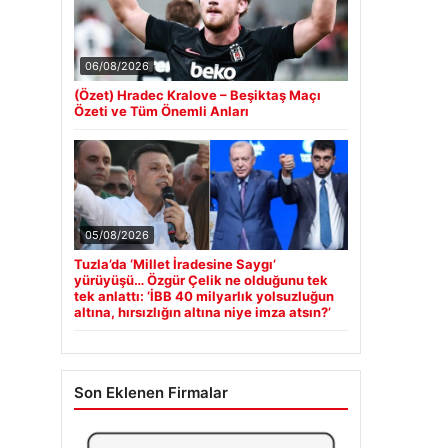
06/08/2026
(Özet) Hradec Kralove – Beşiktaş Maçı
Özeti ve Tüm Önemli Anları
05/08/2026
Tuzla’da ‘Millet İradesine Saygı’
yürüyüşü… Özgür Çelik ne olduğunu tek
tek anlattı: ‘İBB 40 milyarlık yolsuzluğun
altına, hırsızlığın altına niye imza atsın?’
Son Eklenen Firmalar