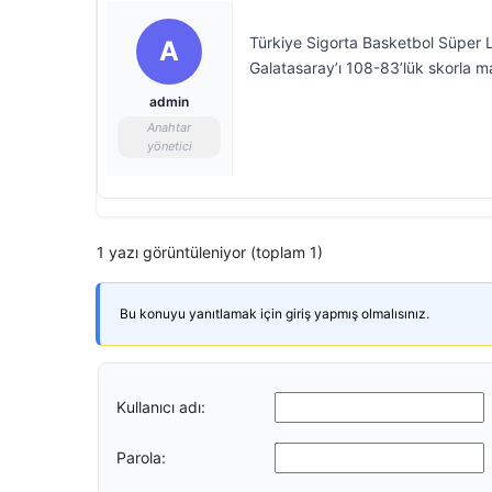
Türkiye Sigorta Basketbol Süper Li
A
Galatasaray’ı 108-83’lük skorla ma
admin
Anahtar
yönetici
1 yazı görüntüleniyor (toplam 1)
Bu konuyu yanıtlamak için giriş yapmış olmalısınız.
Kullanıcı adı:
Parola: