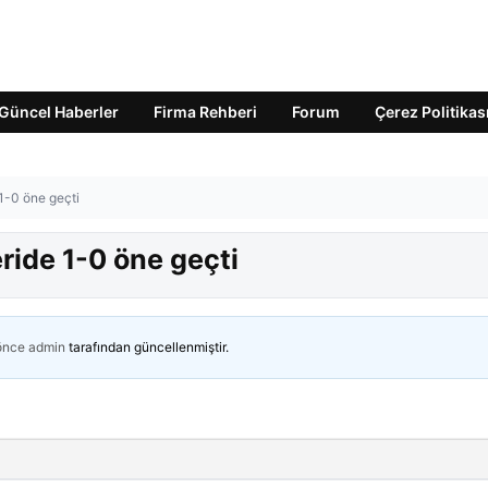
Güncel Haberler
Firma Rehberi
Forum
Çerez Politikas
 1-0 öne geçti
ride 1-0 öne geçti
 önce
admin
tarafından güncellenmiştir.