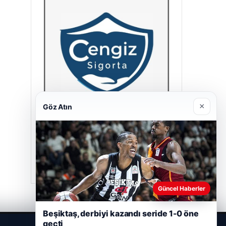
×
Göz Atın
Cengiz Sigorta
23/06/2026
Güncel Haberler
Beşiktaş, derbiyi kazandı seride 1-0 öne
geçti