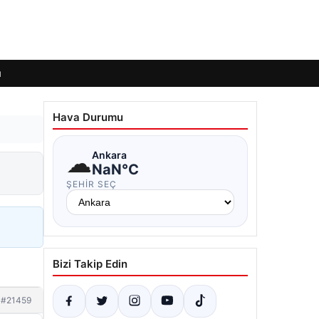
ı
Hava Durumu
☁
Ankara
NaN°C
ŞEHIR SEÇ
Bizi Takip Edin
#21459