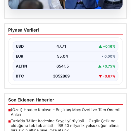
05.08.2026
Tuzla’da ‘Millet İradesine Saygı’
Piyasa Verileri
yürüyüşü… Özgür Çelik ne olduğunu tek
tek anlattı: ‘İBB 40 milyarlık yolsuzluğun
altına, hırsızlığın altına niye imza atsın?’
USD
47.71
▲ +0.16%
{ "title": "Tuzla'da 'Millet İradesine Saygı' Yürüyüşü ve
EUR
55.04
• 0.00%
Özgür Çelik'ten Açıklamalar", "content": "Tuzla
ilçesinde…
ALTIN
6541.5
▲ +0.75%
BTC
3052869
▼ -0.67%
Son Eklenen Haberler
(Özet) Hradec Kralove – Beşiktaş Maçı Özeti ve Tüm Önemli
■
Anları
Tuzla’da ‘Millet İradesine Saygı’ yürüyüşü… Özgür Çelik ne
■
olduğunu tek tek anlattı: ‘İBB 40 milyarlık yolsuzluğun altına,
hırsızlığın altına niye imza atsın?’