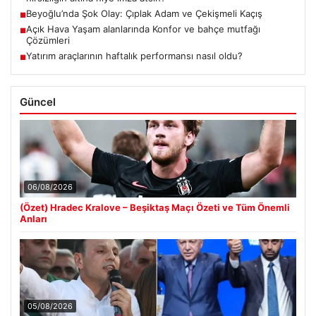
Beyoğlu’nda Şok Olay: Çıplak Adam ve Çekişmeli Kaçış
■
Açık Hava Yaşam alanlarında Konfor ve bahçe mutfağı
■
Çözümleri
Yatırım araçlarının haftalık performansı nasıl oldu?
■
Güncel
06/08/2026
(Özet) Hradec Kralove – Beşiktaş Maçı Özeti ve Tüm Önemli
Anları
05/08/2026