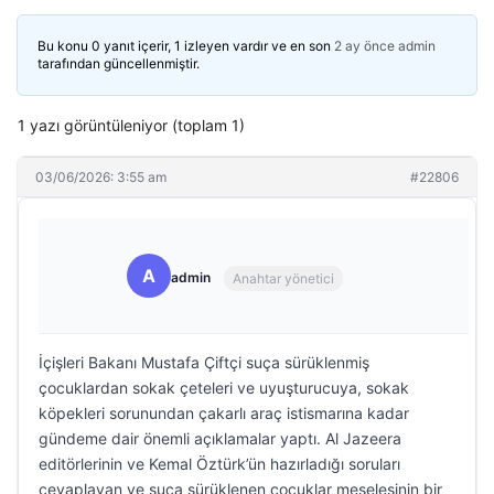
Bu konu 0 yanıt içerir, 1 izleyen vardır ve en son
2 ay önce
admin
tarafından güncellenmiştir.
1 yazı görüntüleniyor (toplam 1)
03/06/2026: 3:55 am
#22806
A
admin
Anahtar yönetici
İçişleri Bakanı Mustafa Çiftçi suça sürüklenmiş
çocuklardan sokak çeteleri ve uyuşturucuya, sokak
köpekleri sorunundan çakarlı araç istismarına kadar
gündeme dair önemli açıklamalar yaptı. Al Jazeera
editörlerinin ve Kemal Öztürk’ün hazırladığı soruları
cevaplayan ve suça sürüklenen çocuklar meselesinin bir