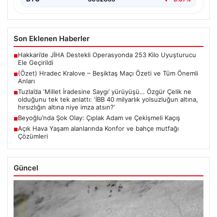
Son Eklenen Haberler
Hakkari’de JİHA Destekli Operasyonda 253 Kilo Uyuşturucu
■
Ele Geçirildi
(Özet) Hradec Kralove – Beşiktaş Maçı Özeti ve Tüm Önemli
■
Anları
Tuzla’da ‘Millet İradesine Saygı’ yürüyüşü… Özgür Çelik ne
■
olduğunu tek tek anlattı: ‘İBB 40 milyarlık yolsuzluğun altına,
hırsızlığın altına niye imza atsın?’
Beyoğlu’nda Şok Olay: Çıplak Adam ve Çekişmeli Kaçış
■
Açık Hava Yaşam alanlarında Konfor ve bahçe mutfağı
■
Çözümleri
Güncel