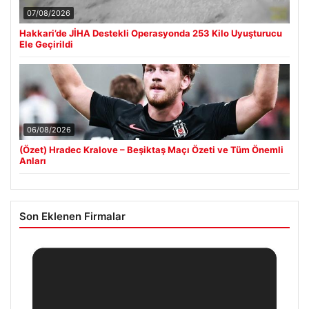
07/08/2026
Hakkari’de JİHA Destekli Operasyonda 253 Kilo Uyuşturucu
Ele Geçirildi
06/08/2026
(Özet) Hradec Kralove – Beşiktaş Maçı Özeti ve Tüm Önemli
Anları
Son Eklenen Firmalar