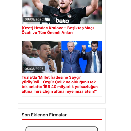
06/08/2026
(Özet) Hradec Kralove – Beşiktaş Maçı
Özeti ve Tüm Önemli Anları
05/08/2026
Tuzla’da ‘Millet İradesine Saygı’
yürüyüşü… Özgür Çelik ne olduğunu tek
tek anlattı: ‘İBB 40 milyarlık yolsuzluğun
altına, hırsızlığın altına niye imza atsın?’
Son Eklenen Firmalar