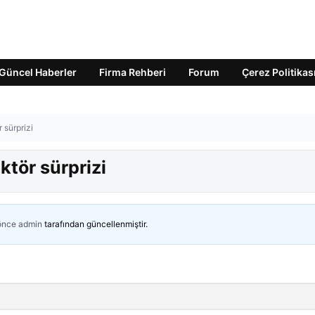
Güncel Haberler
Firma Rehberi
Forum
Çerez Politikas
r sürprizi
ktör sürprizi
 önce
admin
tarafından güncellenmiştir.