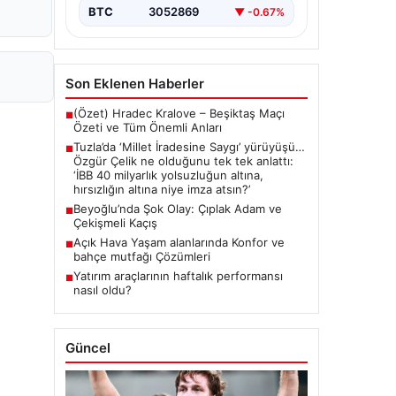
{ "title": "Tuzla'da 'Millet İradesine
BTC
3052869
▼ -0.67%
Saygı' Yürüyüşü ve Özgür Çelik'ten
Açıklamalar", "content": "Tuzla
ilçesinde…
Son Eklenen Haberler
(Özet) Hradec Kralove – Beşiktaş Maçı
■
Özeti ve Tüm Önemli Anları
Tuzla’da ‘Millet İradesine Saygı’ yürüyüşü…
■
Özgür Çelik ne olduğunu tek tek anlattı:
‘İBB 40 milyarlık yolsuzluğun altına,
hırsızlığın altına niye imza atsın?’
Beyoğlu’nda Şok Olay: Çıplak Adam ve
■
Çekişmeli Kaçış
Açık Hava Yaşam alanlarında Konfor ve
■
bahçe mutfağı Çözümleri
Yatırım araçlarının haftalık performansı
■
nasıl oldu?
Güncel