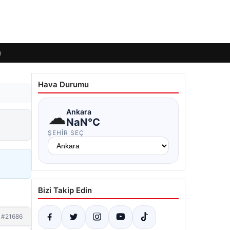
ı
Hava Durumu
☁
Ankara
NaN°C
ŞEHIR SEÇ
Bizi Takip Edin
#21686