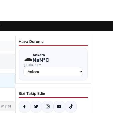
ı
Hava Durumu
☁
Ankara
NaN°C
ŞEHIR SEÇ
Bizi Takip Edin
#18161