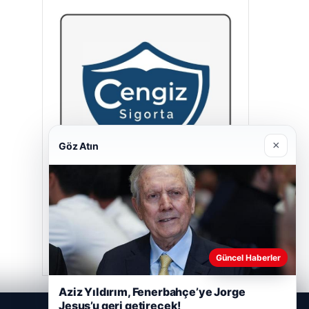
×
Göz Atın
Cengiz Sigorta
23/06/2026
Güncel Haberler
Aziz Yıldırım, Fenerbahçe’ye Jorge
Jesus’u geri getirecek!