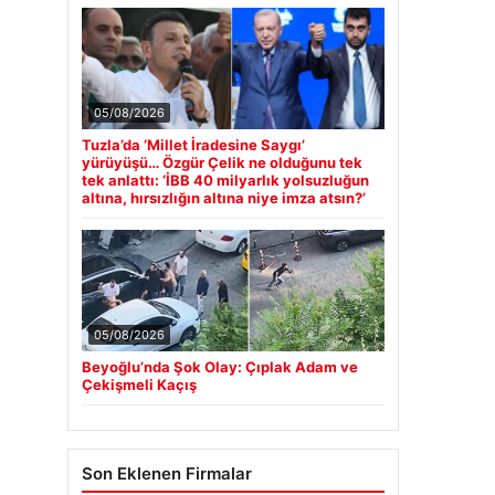
05/08/2026
Tuzla’da ‘Millet İradesine Saygı’
yürüyüşü… Özgür Çelik ne olduğunu tek
tek anlattı: ‘İBB 40 milyarlık yolsuzluğun
altına, hırsızlığın altına niye imza atsın?’
05/08/2026
Beyoğlu’nda Şok Olay: Çıplak Adam ve
Çekişmeli Kaçış
Son Eklenen Firmalar