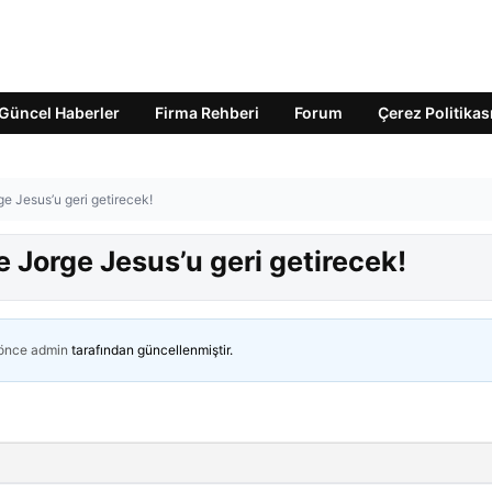
Güncel Haberler
Firma Rehberi
Forum
Çerez Politikas
ge Jesus’u geri getirecek!
e Jorge Jesus’u geri getirecek!
 önce
admin
tarafından güncellenmiştir.