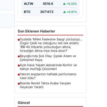
ALTIN
6516.6
▲ +0.32%
BTC
3071472
▲ +0.91%
Son Eklenen Haberler
Tuzla’da ‘Millet İradesine Saygı’ yürüyüşü…
■
Özgür Çelik ne olduğunu tek tek anlattı:
‘İBB 40 milyarlık yolsuzluğun altına,
hırsızlığın altına niye imza atsın?’
Beyoğlu’nda Şok Olay: Çıplak Adam ve
■
Çekişmeli Kaçış
Açık Hava Yaşam alanlarında Konfor ve
■
bahçe mutfağı Çözümleri
Yatırım araçlarının haftalık performansı
■
nasıl oldu?
Rize’de Renkli Tahta Araba Yarışları
■
Heyecan Yarattı
Güncel