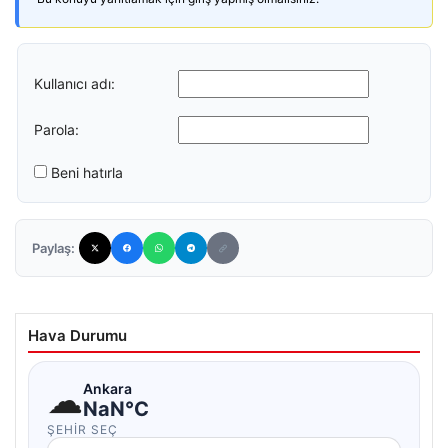
Kullanıcı adı:
Parola:
Beni hatırla
Paylaş:
Hava Durumu
☁
Ankara
NaN°C
ŞEHIR SEÇ