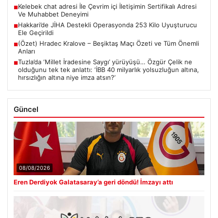
Kelebek chat adresi İle Çevrim içi İletişimin Sertifikalı Adresi
■
Ve Muhabbet Deneyimi
Hakkari’de JİHA Destekli Operasyonda 253 Kilo Uyuşturucu
■
Ele Geçirildi
(Özet) Hradec Kralove – Beşiktaş Maçı Özeti ve Tüm Önemli
■
Anları
Tuzla’da ‘Millet İradesine Saygı’ yürüyüşü… Özgür Çelik ne
■
olduğunu tek tek anlattı: ‘İBB 40 milyarlık yolsuzluğun altına,
hırsızlığın altına niye imza atsın?’
Güncel
08/08/2026
Eren Derdiyok Galatasaray’a geri döndü! İmzayı attı