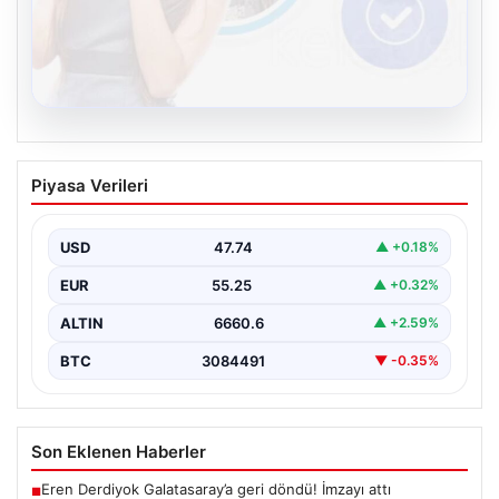
08.08.2026
Kelebek chat adresi İle Çevrim içi
Piyasa Verileri
İletişimin Sertifikalı Adresi Ve
Muhabbet Deneyimi
USD
47.74
▲ +0.18%
Sanal dünyasında bireylerin kaliteli bir biçimde bağlantı
sağlaması ciddi bir hassasiyet taşımaktadır. Güncel
EUR
55.25
▲ +0.32%
olarak…
ALTIN
6660.6
▲ +2.59%
BTC
3084491
▼ -0.35%
Son Eklenen Haberler
Eren Derdiyok Galatasaray’a geri döndü! İmzayı attı
■