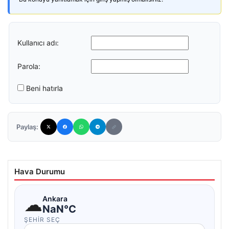
Kullanıcı adı:
Parola:
Beni hatırla
Paylaş:
Hava Durumu
☁
Ankara
NaN°C
ŞEHIR SEÇ