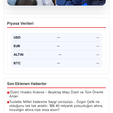
05.08.2026
Tuzla’da ‘Millet İradesine Saygı’
Piyasa Verileri
yürüyüşü… Özgür Çelik ne olduğunu tek
tek anlattı: ‘İBB 40 milyarlık yolsuzluğun
altına, hırsızlığın altına niye imza atsın?’
USD
--
--
{ "title": "Tuzla'da 'Millet İradesine Saygı' Yürüyüşü ve
EUR
--
--
Özgür Çelik'ten Açıklamalar", "content": "Tuzla
ilçesinde…
ALTIN
--
--
BTC
--
--
Son Eklenen Haberler
(Özet) Hradec Kralove – Beşiktaş Maçı Özeti ve Tüm Önemli
■
Anları
Tuzla’da ‘Millet İradesine Saygı’ yürüyüşü… Özgür Çelik ne
■
olduğunu tek tek anlattı: ‘İBB 40 milyarlık yolsuzluğun altına,
hırsızlığın altına niye imza atsın?’