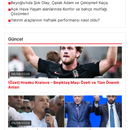
Beyoğlu’nda Şok Olay: Çıplak Adam ve Çekişmeli Kaçış
■
Açık Hava Yaşam alanlarında Konfor ve bahçe mutfağı
■
Çözümleri
Yatırım araçlarının haftalık performansı nasıl oldu?
■
Güncel
06/08/2026
(Özet) Hradec Kralove – Beşiktaş Maçı Özeti ve Tüm Önemli
Anları
05/08/2026