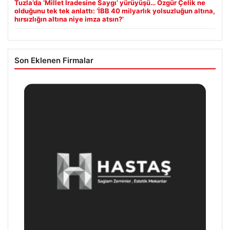
Tuzla’da ‘Millet İradesine Saygı’ yürüyüşü… Özgür Çelik ne
olduğunu tek tek anlattı: ‘İBB 40 milyarlık yolsuzluğun altına,
hırsızlığın altına niye imza atsın?’
Son Eklenen Firmalar