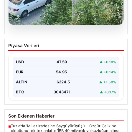
05.08.2026
Beyoğlu’nda Şok Olay: Çıplak Adam ve
Piyasa Verileri
Çekişmeli Kaçış
Beyoğlu'nun tarihi ve turistik semtlerinden biri olan
Firuzağa Mahallesi'nde geçtiğimiz gün ilginç ve bir…
USD
47.59
▲ +0.10%
EUR
54.95
▲ +0.14%
ALTIN
6324.5
▲ +1.50%
BTC
3043471
▲ +0.17%
Son Eklenen Haberler
Tuzla’da ‘Millet İradesine Saygı’ yürüyüşü… Özgür Çelik ne
■
olduğunu tek tek anlattı: ‘İBB 40 milyarlık yolsuzluğun altına,