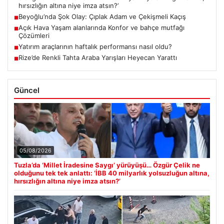
hırsızlığın altına niye imza atsın?’
Beyoğlu’nda Şok Olay: Çıplak Adam ve Çekişmeli Kaçış
■
Açık Hava Yaşam alanlarında Konfor ve bahçe mutfağı
■
Çözümleri
Yatırım araçlarının haftalık performansı nasıl oldu?
■
Rize’de Renkli Tahta Araba Yarışları Heyecan Yarattı
■
Güncel
05/08/2026
Tuzla’da ‘Millet İradesine Saygı’ yürüyüşü… Özgür Çelik ne
olduğunu tek tek anlattı: ‘İBB 40 milyarlık yolsuzluğun altına,
hırsızlığın altına niye imza atsın?’