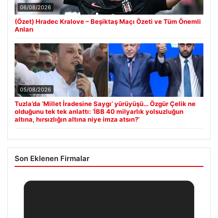
06/08/2026
(Özet) Hradec Kralove – Beşiktaş Maçı Özeti ve Tüm Önemli
Anları
05/08/2026
Tuzla’da ‘Millet İradesine Saygı’ yürüyüşü… Özgür Çelik ne
olduğunu tek tek anlattı: ‘İBB 40 milyarlık yolsuzluğun
altına, hırsızlığın altına niye imza atsın?’
Son Eklenen Firmalar