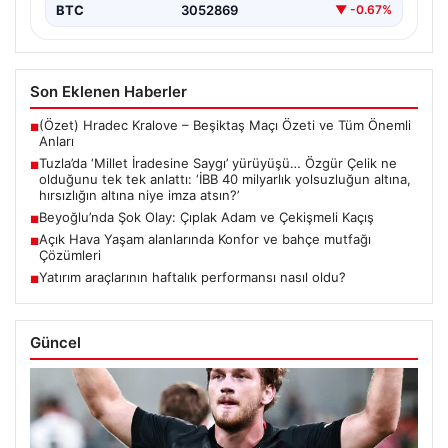
ALTIN
6541.5
▲ +0.75%
BTC
3052869
▼ -0.67%
Son Eklenen Haberler
(Özet) Hradec Kralove – Beşiktaş Maçı Özeti ve Tüm Önemli
■
Anları
Tuzla’da ‘Millet İradesine Saygı’ yürüyüşü… Özgür Çelik ne
■
olduğunu tek tek anlattı: ‘İBB 40 milyarlık yolsuzluğun altına,
hırsızlığın altına niye imza atsın?’
Beyoğlu’nda Şok Olay: Çıplak Adam ve Çekişmeli Kaçış
■
Açık Hava Yaşam alanlarında Konfor ve bahçe mutfağı
■
Çözümleri
Yatırım araçlarının haftalık performansı nasıl oldu?
■
Güncel