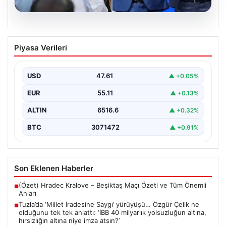
05.08.2026
Tuzla’da ‘Millet İradesine Saygı’
Piyasa Verileri
yürüyüşü… Özgür Çelik ne olduğunu tek
tek anlattı: ‘İBB 40 milyarlık yolsuzluğun
altına, hırsızlığın altına niye imza atsın?’
USD
47.61
▲ +0.05%
{ "title": "Tuzla'da 'Millet İradesine Saygı' Yürüyüşü ve
EUR
55.11
▲ +0.13%
Özgür Çelik'ten Açıklamalar", "content": "Tuzla
ilçesinde…
ALTIN
6516.6
▲ +0.32%
BTC
3071472
▲ +0.91%
Son Eklenen Haberler
(Özet) Hradec Kralove – Beşiktaş Maçı Özeti ve Tüm Önemli
■
Anları
Tuzla’da ‘Millet İradesine Saygı’ yürüyüşü… Özgür Çelik ne
■
olduğunu tek tek anlattı: ‘İBB 40 milyarlık yolsuzluğun altına,
hırsızlığın altına niye imza atsın?’