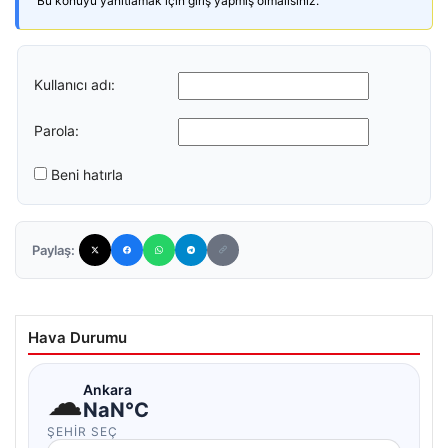
Bu konuyu yanıtlamak için giriş yapmış olmalısınız.
Kullanıcı adı:
Parola:
Beni hatırla
Paylaş:
Hava Durumu
☁
Ankara
NaN°C
ŞEHIR SEÇ