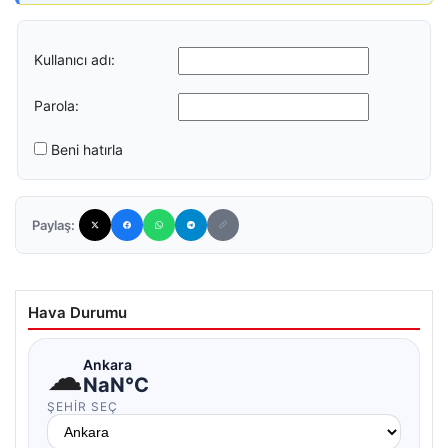
Kullanıcı adı:
Parola:
Beni hatırla
Paylaş:
Hava Durumu
☁
Ankara
NaN°C
ŞEHIR SEÇ