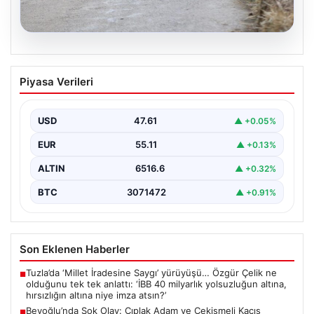
03.08.2026
Rize’de Renkli Tahta Araba Yarışları
Piyasa Verileri
Heyecan Yarattı
Rize'nin Ardeşen ilçesine bağlı Tunca beldesinde
geleneksel hale gelen 16. Red Bull Formulaz Tahta…
USD
47.61
▲ +0.05%
EUR
55.11
▲ +0.13%
ALTIN
6516.6
▲ +0.32%
BTC
3071472
▲ +0.91%
Son Eklenen Haberler
Tuzla’da ‘Millet İradesine Saygı’ yürüyüşü… Özgür Çelik ne
■
olduğunu tek tek anlattı: ‘İBB 40 milyarlık yolsuzluğun altına,
hırsızlığın altına niye imza atsın?’
Beyoğlu’nda Şok Olay: Çıplak Adam ve Çekişmeli Kaçış
■