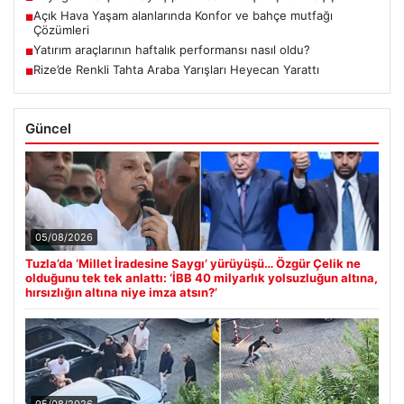
Açık Hava Yaşam alanlarında Konfor ve bahçe mutfağı
■
Çözümleri
Yatırım araçlarının haftalık performansı nasıl oldu?
■
Rize’de Renkli Tahta Araba Yarışları Heyecan Yarattı
■
Güncel
05/08/2026
Tuzla’da ‘Millet İradesine Saygı’ yürüyüşü… Özgür Çelik ne
olduğunu tek tek anlattı: ‘İBB 40 milyarlık yolsuzluğun altına,
hırsızlığın altına niye imza atsın?’